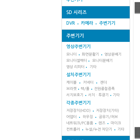
SD 시리즈
DVR
카메라
주변기기
주변기기
영상주변기기
모니터
화면분활기
영상분배기
모니터셀렉터
모니터분배기
영상 리피터
기타
설치주변기기
케이블
커넥터
젠더
브라켓
랙/폴
전원중첩증폭
서지보호기
서치ㆍ투광기
기타
각종주변기기
저장장치(HDD)
저장장치(기타)
어뎁터
하우징
공유기/허브
네트워크/PC용품
렌즈
마이크
컨트롤러
누설/누전 차단기
기타