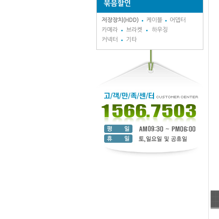
묶음할인
저장장치(HDD)
케이블
어뎁터
카메라
브라켓
하우징
커넥터
기타