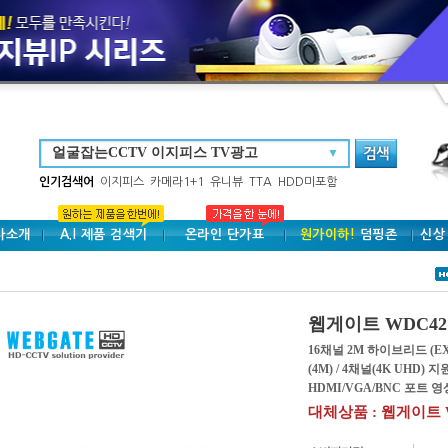
▼
인기검색어
이지피스
카메라1+1
유니뷰
TTA
HDD미포함
사소개
A.I 제품 검색기
온라인 단가표
원가이하!
덤핑존
신상
웹게이트 WDC42
16채널 2M 하이브리드 (EX/
(4M) / 4채널(4K UHD) 
HDMI/VGA/BNC 포트 
대체상품 :
웹게이트 W