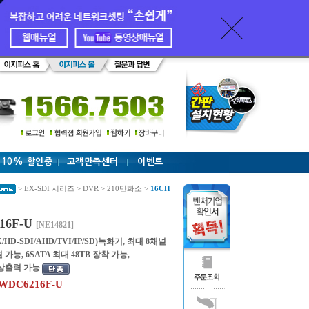
 10% 할인중
고객만족센터
이벤트
> EX-SDI 시리즈 > DVR > 210만화소 >
16CH
16F-U
[NE14821]
HD-SDI/AHD/TVI/IP/SD)녹화기, 최대 8채널
지원 가능, 6SATA 최대 48TB 장착 가능,
영상출력 가능
DC6216F-U