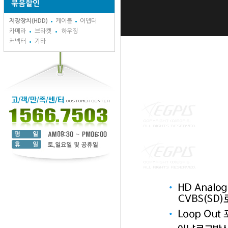
묶음할인
저장장치(HDD)
케이블
어뎁터
카메라
브라켓
하우징
커넥터
기타