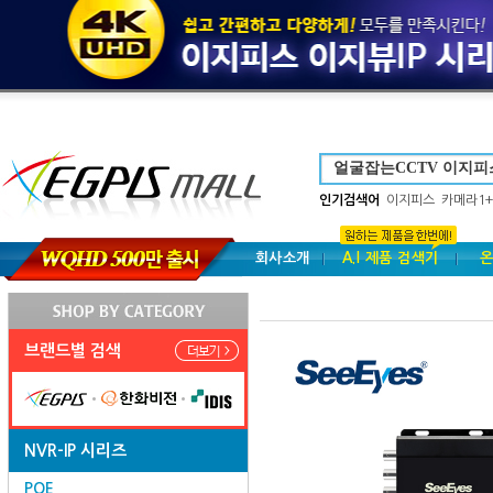
인기검색어
이지피스
카메라1+
회사소개
A.I 제품 검색기
온
브랜드별 검색
NVR-IP 시리즈
POE