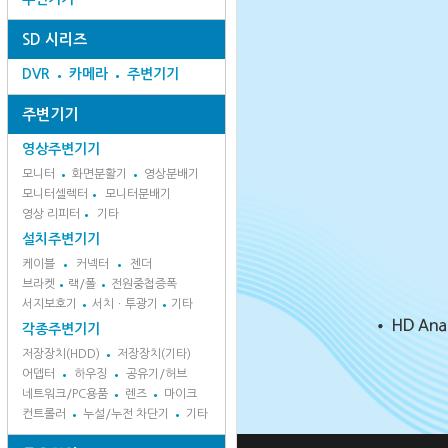
SD 시리즈
DVR
카메라
주변기기
주변기기
영상주변기기
모니터
화면분활기
영상분배기
모니터셀렉터
모니터분배기
영상 리피터
기타
설치주변기기
케이블
커넥터
젠더
브라켓
랙/폴
전원중첩증폭
서지보호기
서치ㆍ투광기
기타
각종주변기기
저장장치(HDD)
저장장치(기타)
어뎁터
하우징
공유기/허브
네트워크/PC용품
렌즈
마이크
컨트롤러
누설/누전 차단기
기타