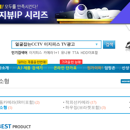
▼
인기검색어
이지피스
카메라1+1
유니뷰
TTA
HDD미포함
사소개
A.I 제품 검색기
온라인 단가표
원가이하!
덤핑존
신상
소형
돔카메라(IR미포함)
적외선카메라
(2)
(17)
소형
하우징(브라켓포함)
(1)
(3)