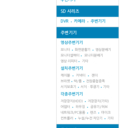
SD 시리즈
DVR
카메라
주변기기
주변기기
영상주변기기
모니터
화면분활기
영상분배기
모니터셀렉터
모니터분배기
영상 리피터
기타
설치주변기기
케이블
커넥터
젠더
브라켓
랙/폴
전원중첩증폭
서지보호기
서치ㆍ투광기
기타
각종주변기기
저장장치(HDD)
저장장치(기타)
어뎁터
하우징
공유기/허브
네트워크/PC용품
렌즈
마이크
컨트롤러
누설/누전 차단기
기타