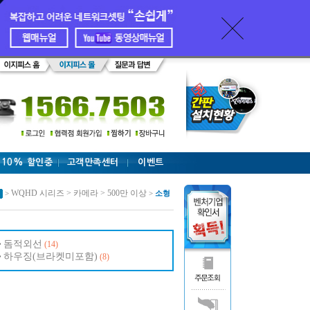
 10% 할인중
고객만족센터
이벤트
WQHD 시리즈 > 카메라 > 500만 이상
>
>
소형
돔적외선
(14)
하우징(브라켓미포함)
(8)