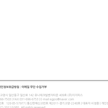
개인정보취급방침
|
이메일 무단 수집거부
 고양시 일산동구 일산로 142 유니테크빌벤처타운 409호 (주)이지피스
-7503 | FAX:031-696-6753 | E-mail:egpis@naver.com
 : 128-85-57977 | 통신판매신고번호:제2011-경기고양-2248호 | 대표자:서정환 | 
C) 2011 EGPIS. All rights reserved.