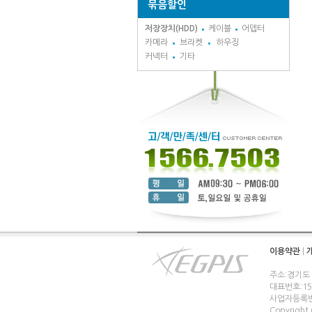
묶음할인
저장장치(HDD)
케이블
어뎁터
카메라
브라켓
하우징
커넥터
기타
이용약관
|
주소:경기도
대표번호:1566
사업자등록번호
Copyright (