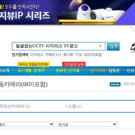
▼
인기검색어
이지피스
카메라1+1
유니뷰
TTA
HDD미포함
사소개
A.I 제품 검색기
온라인 단가표
원가이하!
덤핑존
신상
돔카메라(IR미포함)
HD-T
>
적외선카메라
소형
(2)
(1)