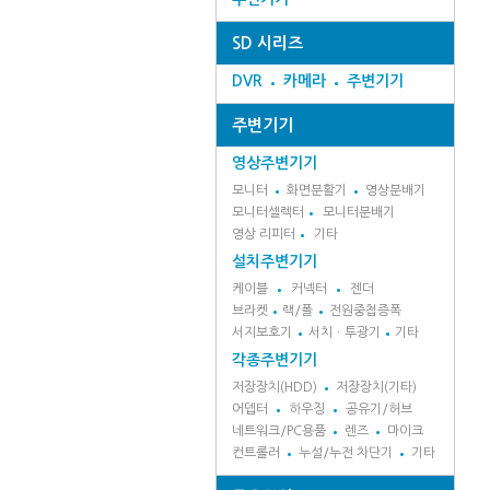
SD 시리즈
DVR
카메라
주변기기
주변기기
영상주변기기
모니터
화면분활기
영상분배기
모니터셀렉터
모니터분배기
영상 리피터
기타
설치주변기기
케이블
커넥터
젠더
브라켓
랙/폴
전원중첩증폭
서지보호기
서치ㆍ투광기
기타
각종주변기기
저장장치(HDD)
저장장치(기타)
어뎁터
하우징
공유기/허브
네트워크/PC용품
렌즈
마이크
컨트롤러
누설/누전 차단기
기타