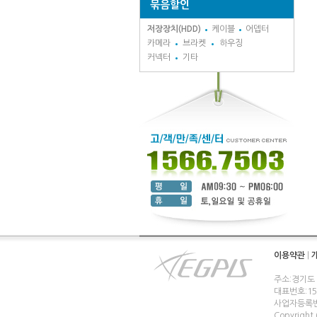
묶음할인
저장장치(HDD)
케이블
어뎁터
카메라
브라켓
하우징
커넥터
기타
이용약관
|
주소:경기도
대표번호:1566
사업자등록번호
Copyright (