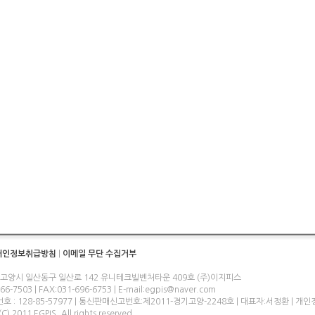
개인정보취급방침
|
이메일 무단 수집거부
 고양시 일산동구 일산로 142 유니테크빌벤처타운 409호 (주)이지피스
-7503 | FAX:031-696-6753 | E-mail:egpis@naver.com
 : 128-85-57977 | 통신판매신고번호:제2011-경기고양-2248호 | 대표자:서정환 | 
C) 2011 EGPIS. All rights reserved.