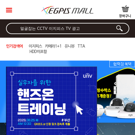
로그인
장바구니
찜하기
마이페
이지
인기검색어
이지피스
카메라1+1
유니뷰
TTA
최근 본 상품
HDD미포함
브랜드별 검색
NVR-IP 시리즈
All In One
WQHD/QHD/AHD 시리
즈
HD-TVI/CVI 시리즈
HD-SDI/EX-SDI 시리즈