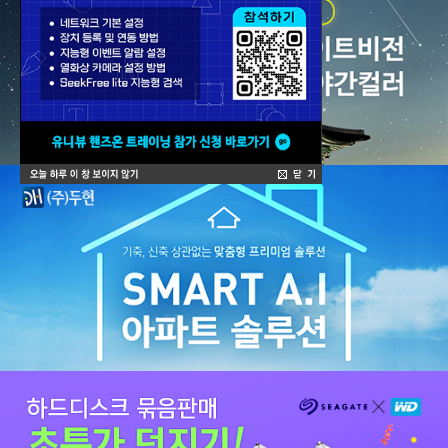
SD 시리즈
주변기기
묶음할인
신상할인
덤핑존
이벤트