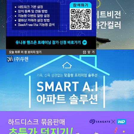
SD 시리즈
주변기기
묶음할인
신상할인
덤핑존
이벤트