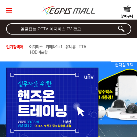
로그인
장바구니
찜하기
마이페
이지
인기검색어
이지피스
카메라1+1
유니뷰
TTA
최근 본 상품
HDD미포함
브랜드별 검색
NVR-IP 시리즈
All In One
WQHD/QHD/AHD 시리
즈
HD-TVI/CVI 시리즈
HD-SDI/EX-SDI 시리즈