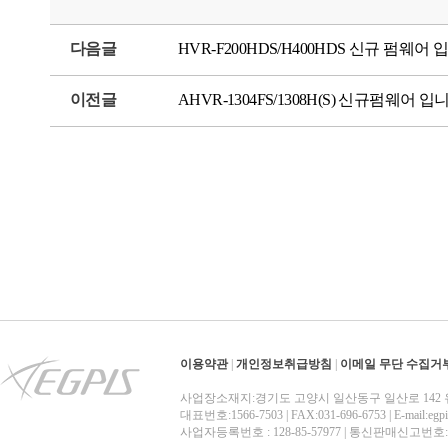
다음글
HVR-F200HDS/H400HDS 신규 펌웨어 
이전글
AHVR-1304FS/1308H(S) 신규펌웨어 입
이용약관
|
개인정보취급방침
|
이메일 무단 수집거
사업장소재지:경기도 고양시 일산동구 일산로 142 
대표번호:1566-7503 | FAX:031-696-6753 | E-mail:egp
사업자등록번호 : 128-85-57977 | 통신판매신고번