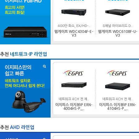
400만 화소, EX/HD-..
8채널 하이브리드 D..
웹게이트 WDC4304F-E-
웹게이트 WDC6108F-U-
V3
V3
추천
네트워크-IP 라인업
네트워크 4CH 전 채..
네트워크 4CH 전 채..
이지피스 이지뷰IP ERN-
이지피스 이지뷰IP ERN-
4004HS-P_..
4104HS-P_..
추천
AHD 라인업