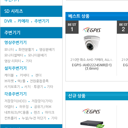
SD 시리즈
베스트 상품
DVR
카메라
주변기기
주변기기
영상주변기기
모니터
화면분활기
영상분배기
모니터셀렉터
모니터분배기
210만 화소 AHD 카메라, ALL i..
210
영상 리피터
기타
EGPIS-AHD2224SNIR(D1)
EG
설치주변기기
(3.6mm)
케이블
커넥터
젠더
브라켓
랙/폴
전원중첩증폭
서지보호기
서치ㆍ투광기
기타
각종주변기기
신규 상품
저장장치(HDD)
저장장치(기타)
어뎁터
하우징
공유기/허브
네트워크/PC용품
렌즈
마이크
컨트롤러
누설/누전 차단기
기타