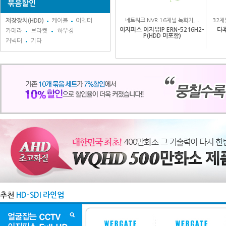
묶음할인
저장장치(HDD)
케이블
어뎁터
네트워크 NVR 16채널 녹화기, ..
32채
이지피스 이지뷰IP ERN-5216H2-
다후
카메라
브라켓
하우징
P(HDD 미포함)
커넥터
기타
추천
HD-SDI 라인업