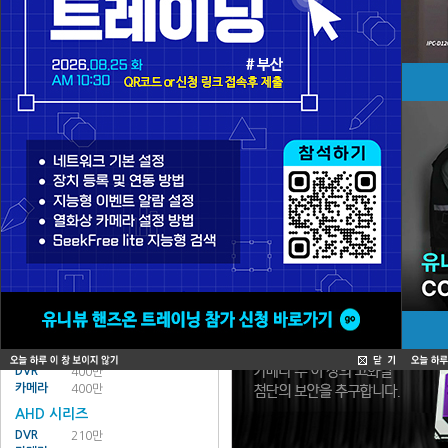
NVR
POE
카메라
130만
210만
300만
400만
500만
열화상
일반
NVR
일반
카메라
130만
210만
300만
500만
열화상
주변기기
All In One
DVR
카메라
WQHD/QHD/AHD 시리즈
WQHD 시리즈
DVR
500만 이상
카메라
500만 이상
QHD 시리즈
DVR
400만
카메라
400만
AHD 시리즈
DVR
210만