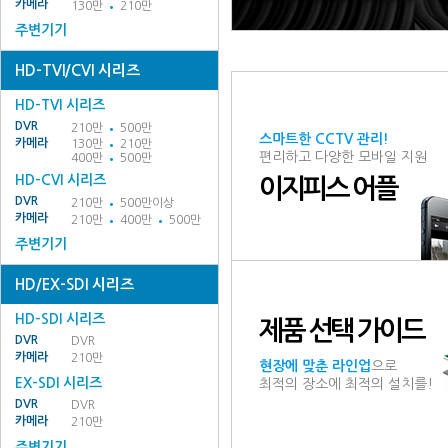
카메라
130만
210만
주변기기
HD-TVI/CVI 시리즈
HD-TVI 시리즈
DVR
210만
500만
스마트한 CCTV 관리!
카메라
130만
210만
편리하고 다양한 모바일 지원
400만
500만
HD-CVI 시리즈
이지피스 어플
DVR
210만
500만이상
카메라
210만
400만
500만
주변기기
HD/EX-SDI 시리즈
HD-SDI 시리즈
제품 선택 가이드
DVR
DVR
카메라
210만
현장에 맞춘 라인업
으로
EX-SDI 시리즈
최적의 장소에 최적의 설치를!
DVR
DVR
카메라
210만
주변기기