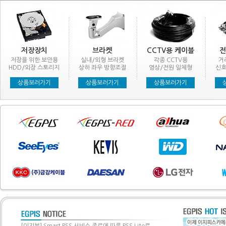
저장장치
브라켓
CCTV용 케이블
전
저장을 위한 보안용
실내/외형 브라켓
각종 CCTV용
거
HDD/외장 스토리지
상하 좌우 방향조절
영상/전원 일체형
신호
상품보러가기
상품보러가기
상품보러가기