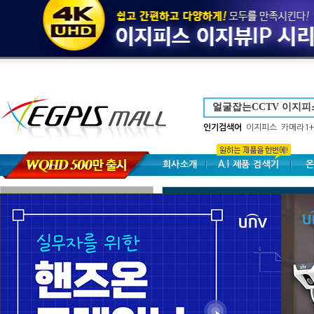
인기검색어
이지피스
카메라1+
회사소개
A.I 제품 검색기
온
브랜드별 검색
NVR-IP 시리즈
POE