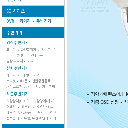
SD 시리즈
DVR
카메라
주변기기
주변기기
영상주변기기
모니터
화면분활기
영상분배기
모니터셀렉터
모니터분배기
영상 리피터
기타
설치주변기기
케이블
커넥터
젠더
브라켓
랙/폴
전원중첩증폭
서지보호기
서치ㆍ투광기
기타
각종주변기기
저장장치(HDD)
저장장치(기타)
어뎁터
하우징
공유기/허브
네트워크/PC용품
렌즈
마이크
컨트롤러
누설/누전 차단기
기타