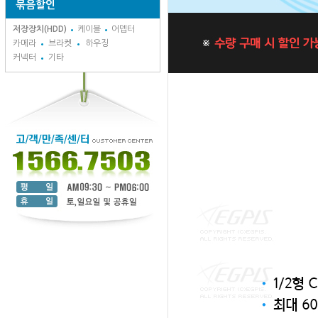
묶음할인
저장장치(HDD)
케이블
어뎁터
카메라
브라켓
하우징
커넥터
기타