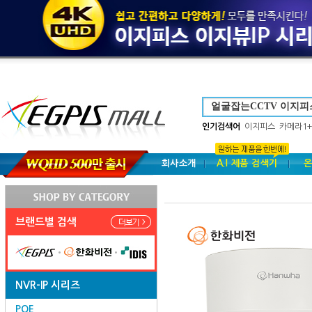
인기검색어
이지피스
카메라1+
회사소개
A.I 제품 검색기
온
브랜드별 검색
NVR-IP 시리즈
POE