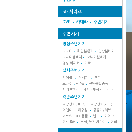
SD 시리즈
DVR
카메라
주변기기
주변기기
영상주변기기
모니터
화면분활기
영상분배기
모니터셀렉터
모니터분배기
영상 리피터
기타
설치주변기기
케이블
커넥터
젠더
브라켓
랙/폴
전원중첩증폭
서지보호기
서치ㆍ투광기
기타
각종주변기기
저장장치(HDD)
저장장치(기타)
어뎁터
하우징
공유기/허브
네트워크/PC용품
렌즈
마이크
컨트롤러
누설/누전 차단기
기타