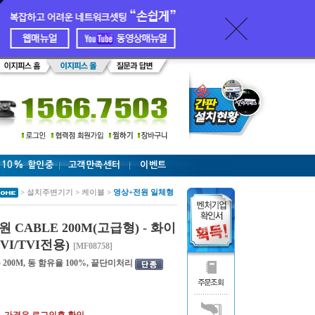
 10% 할인중
고객만족센터
이벤트
> 설치주변기기 > 케이블 >
영상+전원 일체형
 CABLE 200M(고급형) - 화이
CVI/TVI전용)
[MF08758]
 200M, 동 함유율 100%, 끝단미처리