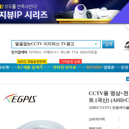
▼
인기검색어
이지피스
카메라1+1
유니뷰
TTA
HDD미포함
사소개
A.I 제품 검색기
온라인 단가표
원가이하!
덤핑존
신상
CCTV용 영상+전원
트 [국산] (AHD/
AHD/CVI/TVI 전용케이블
소비자가격
판매가격