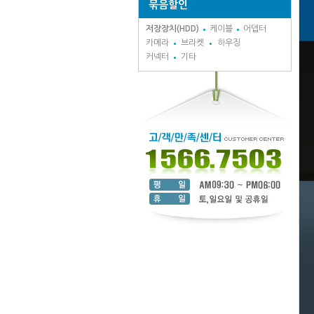
묶음할인
저장장치(HDD)
케이블
어뎁터
카메라
브라켓
하우징
커넥터
기타