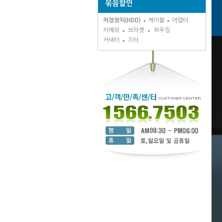
묶음할인
저장장치(HDD)
케이블
어뎁터
카메라
브라켓
하우징
커넥터
기타