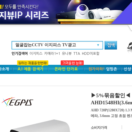
▼
인기검색어
이지피스
카메라1+1
유니뷰
TTA
HDD미포함
사소개
A.I 제품 검색기
온라인 단가표
원가이하!
덤핑존
신상
▶5%묶음할인◀ 이
AHD1548HI(3.6
AHD 720P(1280X720) 
메라, 3.6mm 고정 초점 렌
소비자가격