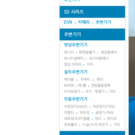
SD 시리즈
DVR
카메라
주변기기
주변기기
영상주변기기
모니터
화면분활기
영상분배기
모니터셀렉터
모니터분배기
영상 리피터
기타
설치주변기기
케이블
커넥터
젠더
브라켓
랙/폴
전원중첩증폭
서지보호기
서치ㆍ투광기
기타
각종주변기기
저장장치(HDD)
저장장치(기타)
어뎁터
하우징
공유기/허브
네트워크/PC용품
렌즈
마이크
컨트롤러
누설/누전 차단기
기타