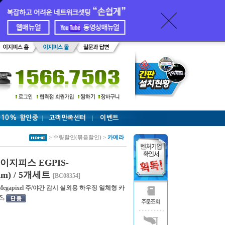
 10% 할인중
고객만족센터
이벤트
> 수량할인(묶음할인) >
카메라
지피스 EGPIS-
mm) / 5개세트
[BC08354]
1.3 Megapixel 주/야간 감시 실외용 하우징 일체형 카
즈,