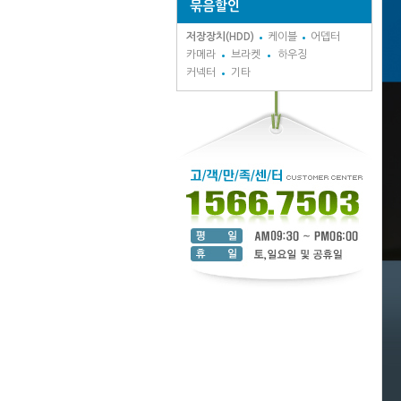
묶음할인
저장장치(HDD)
케이블
어뎁터
카메라
브라켓
하우징
커넥터
기타