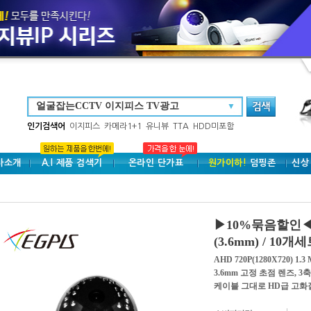
▼
인기검색어
이지피스
카메라1+1
유니뷰
TTA
HDD미포함
사소개
A.I 제품 검색기
온라인 단가표
원가이하!
덤핑존
신상
▶10%묶음할인◀ 이
(3.6mm) / 10개
AHD 720P(1280X720) 
3.6mm 고정 초점 렌즈, 3
케이블 그대로 HD급 고화