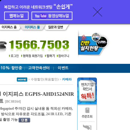
 10% 할인중
고객만족센터
이벤트
> 수량할인(묶음할인) >
카메라
지피스 EGPIS-AHD1524NIR
세트
[BC08164]
1.3 Megapixel 주/야간 감시 실내용 돔 적외선 카메라,
축 방식으로 자유로운 각도조절, 24 IR LED, 기존
질 촬영 가능