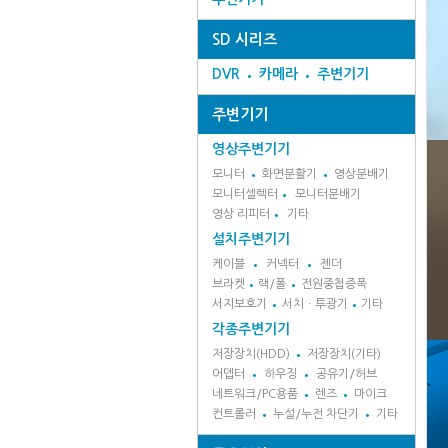
SD 시리즈
DVR
카메라
주변기기
주변기기
영상주변기기
모니터
화면분활기
영상분배기
모니터셀렉터
모니터분배기
영상 리피터
기타
설치주변기기
케이블
커넥터
젠더
브라켓
랙/폴
전원중첩증폭
서지보호기
서치ㆍ투광기
기타
각종주변기기
저장장치(HDD)
저장장치(기타)
어뎁터
하우징
공유기/허브
네트워크/PC용품
렌즈
마이크
컨트롤러
누설/누전 차단기
기타