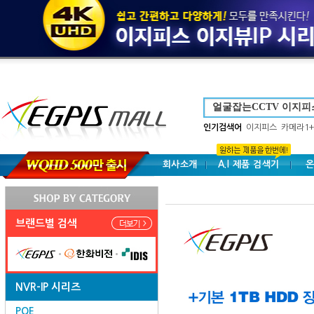
인기검색어
이지피스
카메라1+
회사소개
A.I 제품 검색기
온
브랜드별 검색
NVR-IP 시리즈
POE