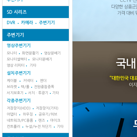
SD 시리즈
DVR
카메라
주변기기
주변기기
영상주변기기
모니터
화면분활기
영상분배기
모니터셀렉터
모니터분배기
영상 리피터
기타
설치주변기기
케이블
커넥터
젠더
브라켓
랙/폴
전원중첩증폭
서지보호기
서치ㆍ투광기
기타
각종주변기기
저장장치(HDD)
저장장치(기타)
어뎁터
하우징
공유기/허브
네트워크/PC용품
렌즈
마이크
컨트롤러
누설/누전 차단기
기타