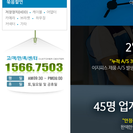
묶음할인
저장장치(HDD)
케이블
어뎁터
카메라
브라켓
하우징
커넥터
기타