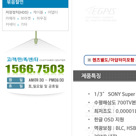
묶음할인
저장장치(HDD)
케이블
어뎁터
카메라
브라켓
하우징
커넥터
기타