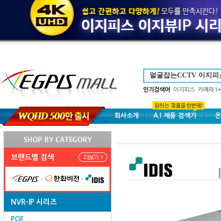
인기검색어
이지피스
카메라1+
회사소개
A.I 제품 검색기
온
브랜드별 검색
NVR-IP 시리즈
POE