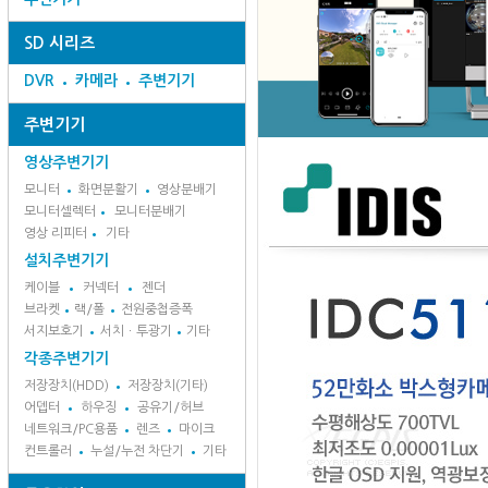
SD 시리즈
DVR
카메라
주변기기
주변기기
영상주변기기
모니터
화면분활기
영상분배기
모니터셀렉터
모니터분배기
영상 리피터
기타
설치주변기기
케이블
커넥터
젠더
브라켓
랙/폴
전원중첩증폭
서지보호기
서치ㆍ투광기
기타
각종주변기기
저장장치(HDD)
저장장치(기타)
어뎁터
하우징
공유기/허브
네트워크/PC용품
렌즈
마이크
컨트롤러
누설/누전 차단기
기타