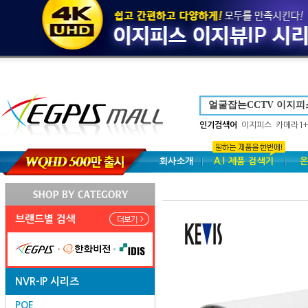
인기검색어
이지피스
카메라1+
회사소개
A.I 제품 검색기
온
브랜드별 검색
NVR-IP 시리즈
POE