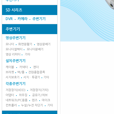
SD 시리즈
DVR
카메라
주변기기
주변기기
영상주변기기
모니터
화면분활기
영상분배기
모니터셀렉터
모니터분배기
영상 리피터
기타
설치주변기기
케이블
커넥터
젠더
브라켓
랙/폴
전원중첩증폭
서지보호기
서치ㆍ투광기
기타
각종주변기기
저장장치(HDD)
저장장치(기타)
어뎁터
하우징
공유기/허브
네트워크/PC용품
렌즈
마이크
컨트롤러
누설/누전 차단기
기타