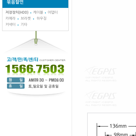
묶음할인
저장장치(HDD)
케이블
어뎁터
카메라
브라켓
하우징
커넥터
기타