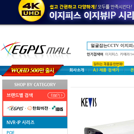
인기검색어
이지피스
카메라1+
회사소개
A.I 제품 검색기
온
브랜드별 검색
NVR-IP 시리즈
POE