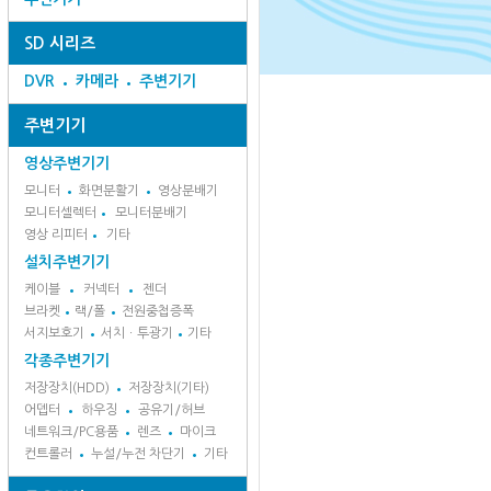
SD 시리즈
DVR
카메라
주변기기
주변기기
영상주변기기
모니터
화면분활기
영상분배기
모니터셀렉터
모니터분배기
영상 리피터
기타
설치주변기기
케이블
커넥터
젠더
브라켓
랙/폴
전원중첩증폭
서지보호기
서치ㆍ투광기
기타
각종주변기기
저장장치(HDD)
저장장치(기타)
어뎁터
하우징
공유기/허브
네트워크/PC용품
렌즈
마이크
컨트롤러
누설/누전 차단기
기타