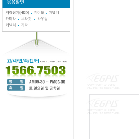
묶음할인
저장장치(HDD)
케이블
어뎁터
카메라
브라켓
하우징
커넥터
기타