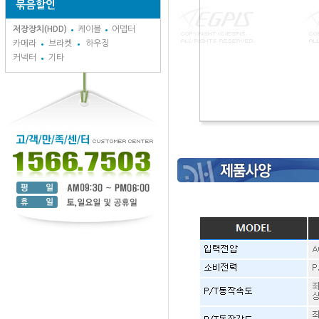
묶음할인
저장장치(HDD)
케이블
어뎁터
카메라
브라켓
하우징
커넥터
기타