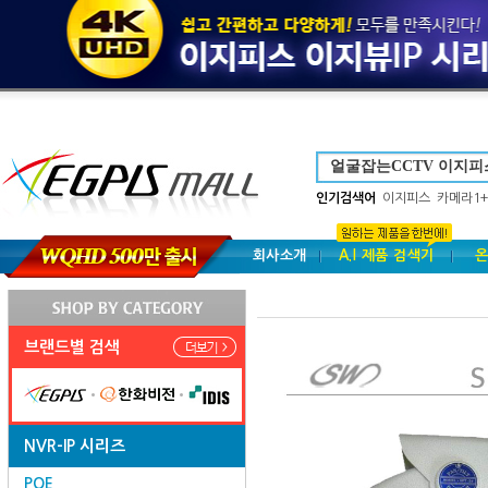
인기검색어
이지피스
카메라1+
회사소개
A.I 제품 검색기
온
브랜드별 검색
NVR-IP 시리즈
POE