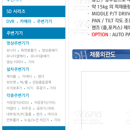
SD 시리즈
DVR
카메라
주변기기
주변기기
영상주변기기
모니터
화면분활기
영상분배기
모니터셀렉터
모니터분배기
영상 리피터
기타
설치주변기기
케이블
커넥터
젠더
브라켓
랙/폴
전원중첩증폭
서지보호기
서치ㆍ투광기
기타
각종주변기기
저장장치(HDD)
저장장치(기타)
어뎁터
하우징
공유기/허브
네트워크/PC용품
렌즈
마이크
컨트롤러
누설/누전 차단기
기타