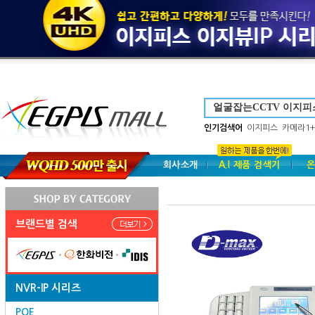
인기검색어
이지피스
카메라1+
회사소개
A.I 제품 검색기
온
브랜드별 검색
NVR-IP 시리즈
POE