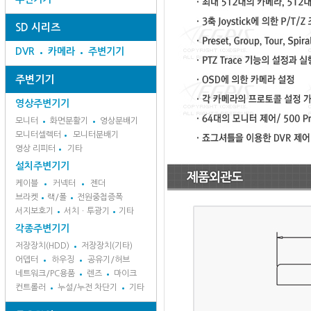
SD 시리즈
DVR
카메라
주변기기
주변기기
영상주변기기
모니터
화면분활기
영상분배기
모니터셀렉터
모니터분배기
영상 리피터
기타
설치주변기기
케이블
커넥터
젠더
브라켓
랙/폴
전원중첩증폭
서지보호기
서치ㆍ투광기
기타
각종주변기기
저장장치(HDD)
저장장치(기타)
어뎁터
하우징
공유기/허브
네트워크/PC용품
렌즈
마이크
컨트롤러
누설/누전 차단기
기타