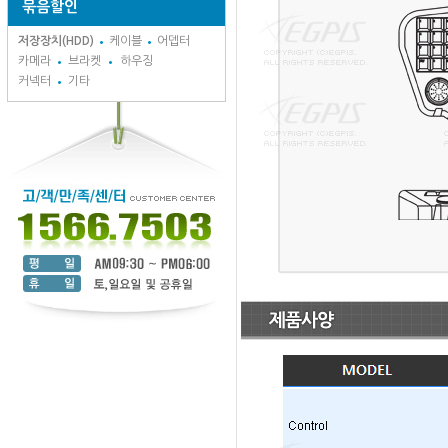
묶음할인
저장장치(HDD)
케이블
어뎁터
카메라
브라켓
하우징
커넥터
기타