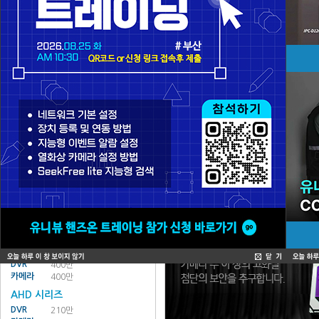
NVR
POE
카메라
130만
210만
300만
400만
500만
열화상
일반
NVR
일반
카메라
130만
210만
300만
500만
열화상
주변기기
All In One
DVR
카메라
WQHD/QHD/AHD 시리즈
WQHD 시리즈
DVR
500만 이상
카메라
500만 이상
QHD 시리즈
DVR
400만
카메라
400만
AHD 시리즈
DVR
210만