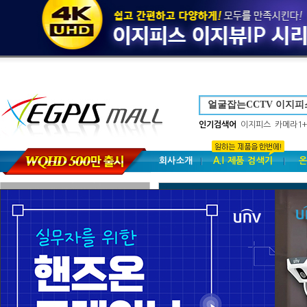
인기검색어
이지피스
카메라1+
회사소개
A.I 제품 검색기
온
브랜드별 검색
NVR-IP 시리즈
POE