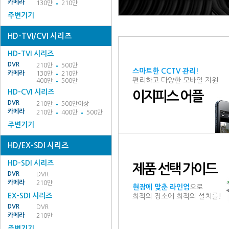
카메라
130만
210만
주변기기
HD-TVI/CVI 시리즈
HD-TVI 시리즈
DVR
210만
500만
스마트한 CCTV 관리!
카메라
130만
210만
편리하고 다양한 모바일 지원
400만
500만
HD-CVI 시리즈
이지피스 어플
DVR
210만
500만이상
카메라
210만
400만
500만
주변기기
HD/EX-SDI 시리즈
HD-SDI 시리즈
제품 선택 가이드
DVR
DVR
카메라
210만
현장에 맞춘 라인업
으로
EX-SDI 시리즈
최적의 장소에 최적의 설치를!
DVR
DVR
카메라
210만
주변기기