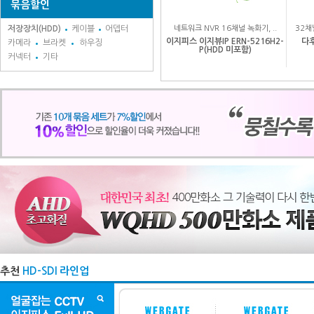
묶음할인
저장장치(HDD)
케이블
어뎁터
네트워크 NVR 16채널 녹화기, ..
32채
이지피스 이지뷰IP ERN-5216H2-
다후
카메라
브라켓
하우징
P(HDD 미포함)
커넥터
기타
추천
HD-SDI 라인업