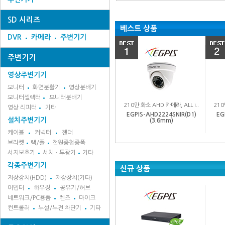
SD 시리즈
베스트 상품
DVR
카메라
주변기기
주변기기
영상주변기기
모니터
화면분활기
영상분배기
모니터셀렉터
모니터분배기
210만 화소 AHD 카메라, ALL i..
210
영상 리피터
기타
EGPIS-AHD2224SNIR(D1)
EG
설치주변기기
(3.6mm)
케이블
커넥터
젠더
브라켓
랙/폴
전원중첩증폭
서지보호기
서치ㆍ투광기
기타
각종주변기기
신규 상품
저장장치(HDD)
저장장치(기타)
어뎁터
하우징
공유기/허브
네트워크/PC용품
렌즈
마이크
컨트롤러
누설/누전 차단기
기타