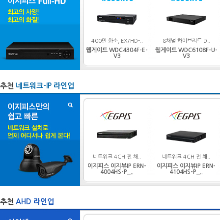
400만 화소, EX/HD-..
8채널 하이브리드 D..
웹게이트 WDC4304F-E-
웹게이트 WDC6108F-U-
V3
V3
추천
네트워크-IP 라인업
네트워크 4CH 전 채..
네트워크 4CH 전 채..
이지피스 이지뷰IP ERN-
이지피스 이지뷰IP ERN-
4004HS-P_..
4104HS-P_..
추천
AHD 라인업