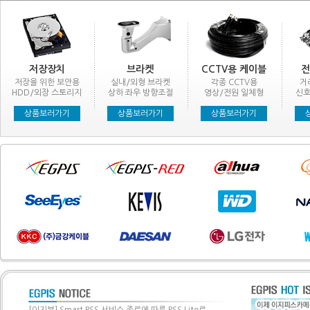
저장장치
브라켓
CCTV용 케이블
전
저장을 위한 보안용
실내/외형 브라켓
각종 CCTV용
거
HDD/외장 스토리지
상하 좌우 방향조절
영상/전원 일체형
신호
상품보러가기
상품보러가기
상품보러가기