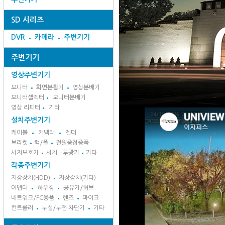
SD 시리즈
DVR
카메라
주변기기
주변기기
영상주변기기
모니터
화면분활기
영상분배기
모니터셀렉터
모니터분배기
영상 리피터
기타
설치주변기기
케이블
커넥터
젠더
브라켓
랙/폴
전원중첩증폭
서지보호기
서치ㆍ투광기
기타
각종주변기기
저장장치(HDD)
저장장치(기타)
어뎁터
하우징
공유기/허브
네트워크/PC용품
렌즈
마이크
컨트롤러
누설/누전 차단기
기타