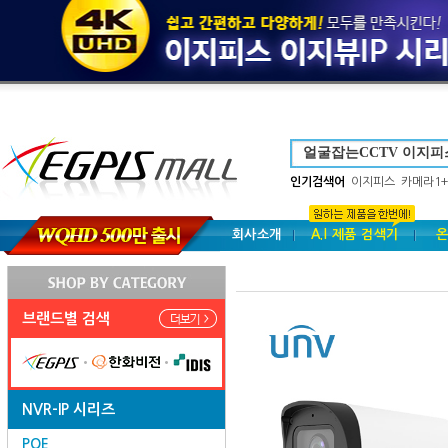
인기검색어
이지피스
카메라1+
회사소개
A.I 제품 검색기
온
브랜드별 검색
NVR-IP 시리즈
POE