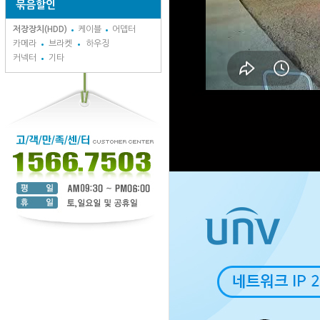
묶음할인
저장장치(HDD)
케이블
어뎁터
카메라
브라켓
하우징
커넥터
기타