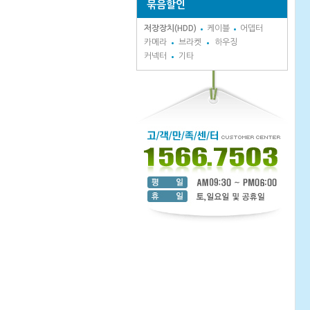
묶음할인
저장장치(HDD)
케이블
어뎁터
카메라
브라켓
하우징
커넥터
기타