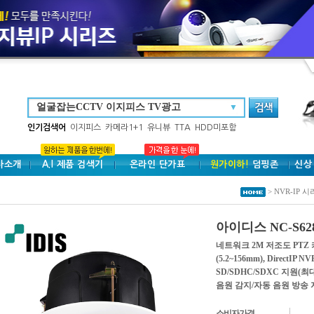
▼
인기검색어
이지피스
카메라1+1
유니뷰
TTA
HDD미포함
사소개
A.I 제품 검색기
온라인 단가표
원가이하!
덤핑존
신상
> NVR-IP 시
아이디스 NC-S62
네트워크 2M 저조도 PTZ 
(5.2~156mm), DirectI
SD/SDHC/SDXC 지원(최
음원 감지/자동 음원 방송 지
소비자가격