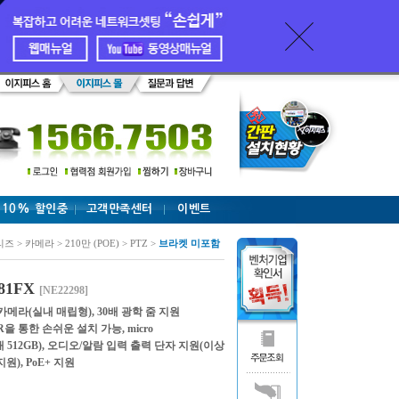
 10% 할인중
고객만족센터
이벤트
리즈 > 카메라 > 210만 (POE) > PTZ >
브라켓 미포함
81FX
[NE22298]
카메라(실내 매립형), 30배 광학 줌 지원
P NVR을 통한 손쉬운 설치 가능, micro
대 512GB), 오디오/알람 입력 출력 단자 지원(이상
원), PoE+ 지원