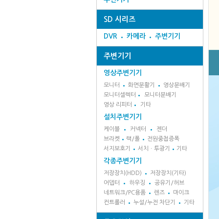
SD 시리즈
DVR
카메라
주변기기
주변기기
영상주변기기
모니터
화면분활기
영상분배기
모니터셀렉터
모니터분배기
영상 리피터
기타
설치주변기기
케이블
커넥터
젠더
브라켓
랙/폴
전원중첩증폭
서지보호기
서치ㆍ투광기
기타
각종주변기기
저장장치(HDD)
저장장치(기타)
어뎁터
하우징
공유기/허브
네트워크/PC용품
렌즈
마이크
컨트롤러
누설/누전 차단기
기타