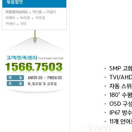
묶음할인
저장장치(HDD)
케이블
어뎁터
카메라
브라켓
하우징
커넥터
기타