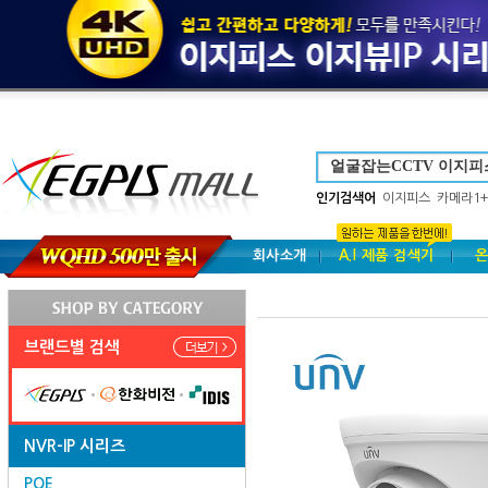
인기검색어
이지피스
카메라1+
회사소개
A.I 제품 검색기
온
브랜드별 검색
NVR-IP 시리즈
POE