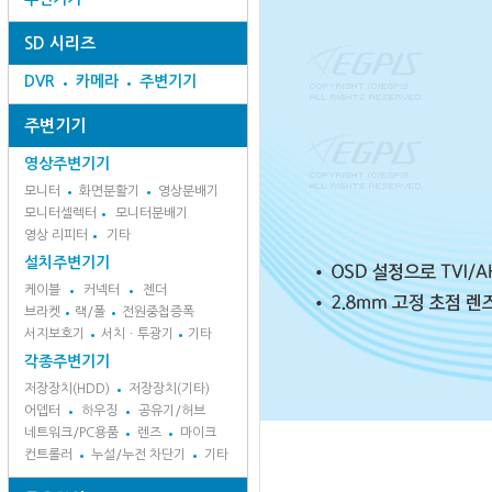
SD 시리즈
DVR
카메라
주변기기
주변기기
영상주변기기
모니터
화면분활기
영상분배기
모니터셀렉터
모니터분배기
영상 리피터
기타
설치주변기기
케이블
커넥터
젠더
브라켓
랙/폴
전원중첩증폭
서지보호기
서치ㆍ투광기
기타
각종주변기기
저장장치(HDD)
저장장치(기타)
어뎁터
하우징
공유기/허브
네트워크/PC용품
렌즈
마이크
컨트롤러
누설/누전 차단기
기타