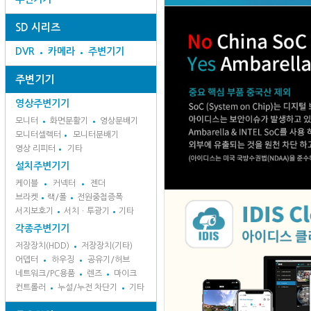
SD 시리즈
DVR
카메라
주변기기
주변기기
영상주변기기
모니터
화면분활기
영상분배기
모니터셀렉터
모니터분배기
영상 리피터
기타
설치주변기기
케이블
커넥터
젠더
브라켓
랙/폴
전원중첩증폭
서지보호기
서치ㆍ투광기
기타
각종주변기기
저장장치(HDD)
저장장치(기타)
어뎁터
하우징
공유기/허브
네트워크/PC용품
렌즈
마이크
컨트롤러
누설/누전 차단기
기타