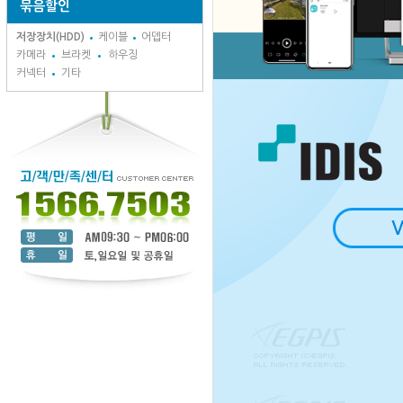
묶음할인
저장장치(HDD)
케이블
어뎁터
카메라
브라켓
하우징
커넥터
기타