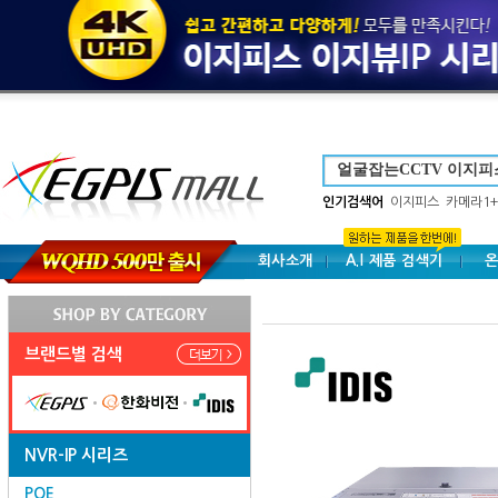
인기검색어
이지피스
카메라1+
회사소개
A.I 제품 검색기
온
브랜드별 검색
NVR-IP 시리즈
POE