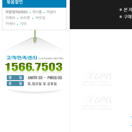
묶음할인
저장장치(HDD)
케이블
어뎁터
카메라
브라켓
하우징
커넥터
기타