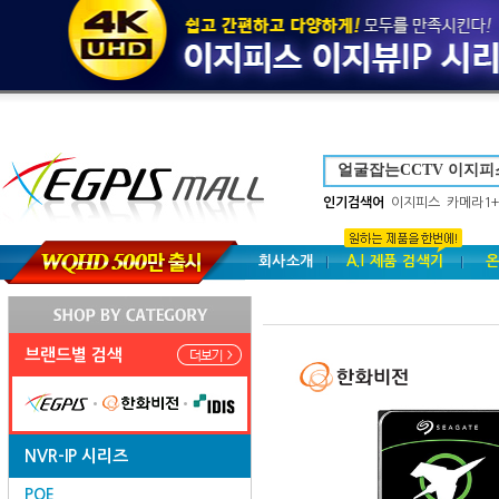
인기검색어
이지피스
카메라1+
회사소개
A.I 제품 검색기
온
브랜드별 검색
NVR-IP 시리즈
POE