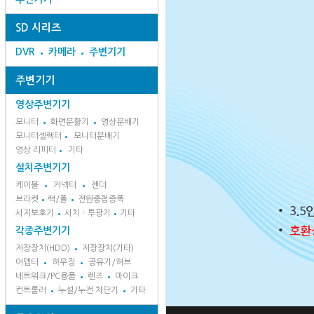
SD 시리즈
DVR
카메라
주변기기
주변기기
영상주변기기
모니터
화면분활기
영상분배기
모니터셀렉터
모니터분배기
영상 리피터
기타
설치주변기기
케이블
커넥터
젠더
브라켓
랙/폴
전원중첩증폭
서지보호기
서치ㆍ투광기
기타
각종주변기기
저장장치(HDD)
저장장치(기타)
어뎁터
하우징
공유기/허브
네트워크/PC용품
렌즈
마이크
컨트롤러
누설/누전 차단기
기타