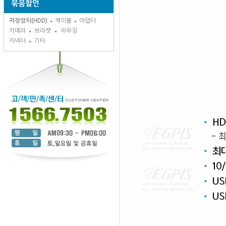
묶음할인
저장장치(HDD)
케이블
어뎁터
카메라
브라켓
하우징
커넥터
기타