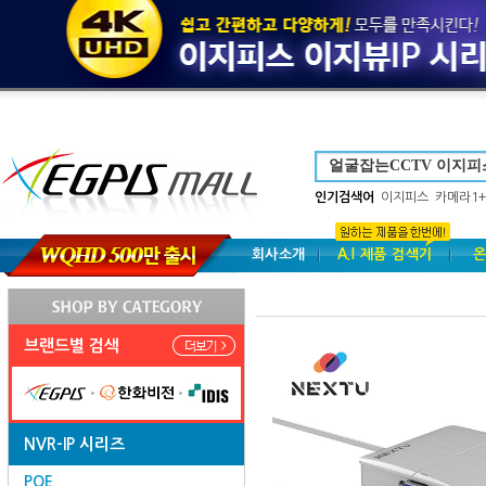
인기검색어
이지피스
카메라1+
회사소개
A.I 제품 검색기
온
브랜드별 검색
NVR-IP 시리즈
POE