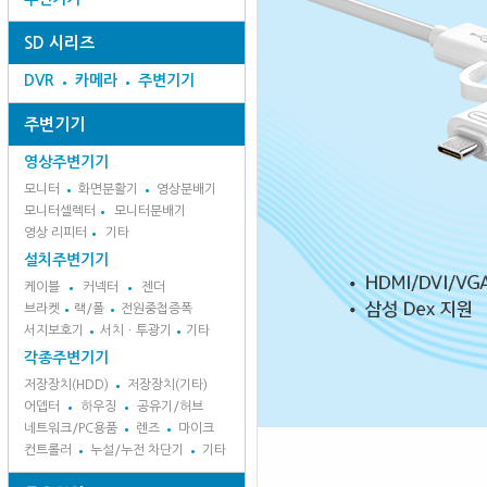
SD 시리즈
DVR
카메라
주변기기
주변기기
영상주변기기
모니터
화면분활기
영상분배기
모니터셀렉터
모니터분배기
영상 리피터
기타
설치주변기기
케이블
커넥터
젠더
브라켓
랙/폴
전원중첩증폭
서지보호기
서치ㆍ투광기
기타
각종주변기기
저장장치(HDD)
저장장치(기타)
어뎁터
하우징
공유기/허브
네트워크/PC용품
렌즈
마이크
컨트롤러
누설/누전 차단기
기타