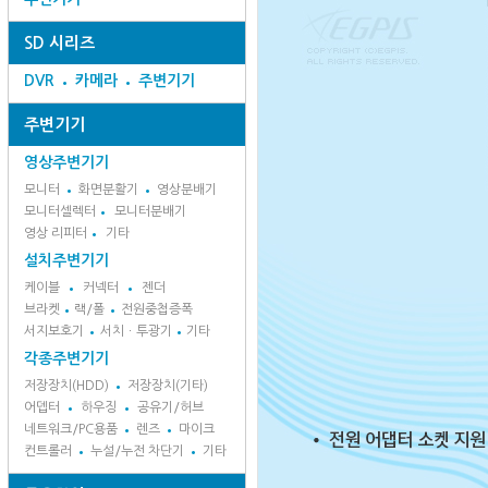
SD 시리즈
DVR
카메라
주변기기
주변기기
영상주변기기
모니터
화면분활기
영상분배기
모니터셀렉터
모니터분배기
영상 리피터
기타
설치주변기기
케이블
커넥터
젠더
브라켓
랙/폴
전원중첩증폭
서지보호기
서치ㆍ투광기
기타
각종주변기기
저장장치(HDD)
저장장치(기타)
어뎁터
하우징
공유기/허브
네트워크/PC용품
렌즈
마이크
컨트롤러
누설/누전 차단기
기타