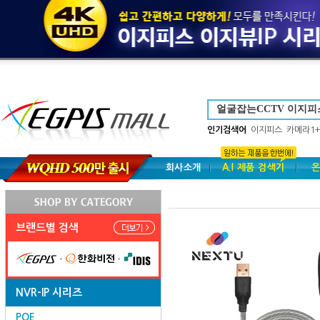
인기검색어
이지피스
카메라1+
회사소개
A.I 제품 검색기
온
브랜드별 검색
NVR-IP 시리즈
POE