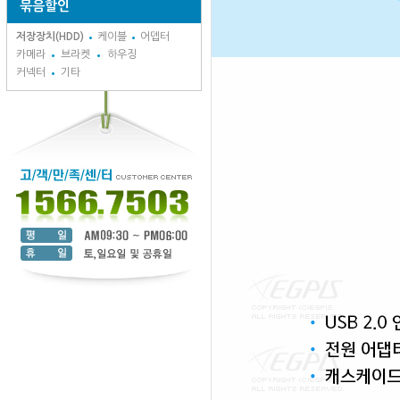
묶음할인
저장장치(HDD)
케이블
어뎁터
카메라
브라켓
하우징
커넥터
기타