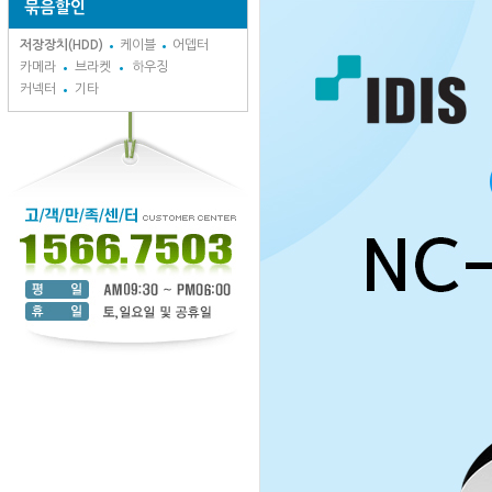
묶음할인
저장장치(HDD)
케이블
어뎁터
카메라
브라켓
하우징
커넥터
기타