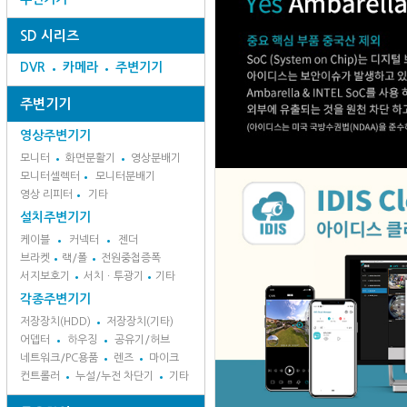
SD 시리즈
DVR
카메라
주변기기
주변기기
영상주변기기
모니터
화면분활기
영상분배기
모니터셀렉터
모니터분배기
영상 리피터
기타
설치주변기기
케이블
커넥터
젠더
브라켓
랙/폴
전원중첩증폭
서지보호기
서치ㆍ투광기
기타
각종주변기기
저장장치(HDD)
저장장치(기타)
어뎁터
하우징
공유기/허브
네트워크/PC용품
렌즈
마이크
컨트롤러
누설/누전 차단기
기타