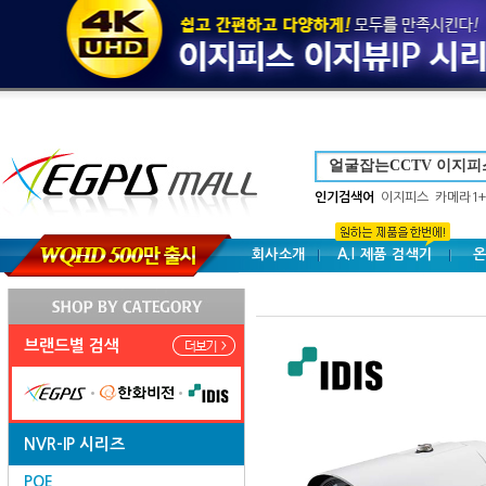
인기검색어
이지피스
카메라1+
회사소개
A.I 제품 검색기
온
브랜드별 검색
NVR-IP 시리즈
POE