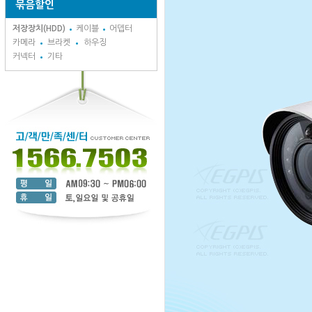
묶음할인
저장장치(HDD)
케이블
어뎁터
카메라
브라켓
하우징
커넥터
기타