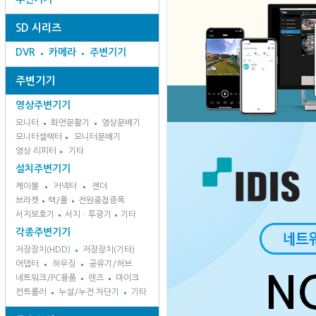
SD 시리즈
DVR
카메라
주변기기
주변기기
영상주변기기
모니터
화면분활기
영상분배기
모니터셀렉터
모니터분배기
영상 리피터
기타
설치주변기기
케이블
커넥터
젠더
브라켓
랙/폴
전원중첩증폭
서지보호기
서치ㆍ투광기
기타
각종주변기기
저장장치(HDD)
저장장치(기타)
어뎁터
하우징
공유기/허브
네트워크/PC용품
렌즈
마이크
컨트롤러
누설/누전 차단기
기타