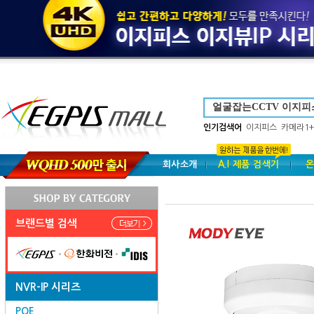
인기검색어
이지피스
카메라1+
회사소개
A.I 제품 검색기
온
브랜드별 검색
NVR-IP 시리즈
POE