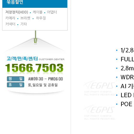
묶음할인
저장장치(HDD)
케이블
어뎁터
카메라
브라켓
하우징
커넥터
기타