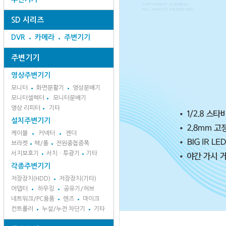
SD 시리즈
DVR
카메라
주변기기
주변기기
영상주변기기
모니터
화면분활기
영상분배기
모니터셀렉터
모니터분배기
영상 리피터
기타
설치주변기기
케이블
커넥터
젠더
브라켓
랙/폴
전원중첩증폭
서지보호기
서치ㆍ투광기
기타
각종주변기기
저장장치(HDD)
저장장치(기타)
어뎁터
하우징
공유기/허브
네트워크/PC용품
렌즈
마이크
컨트롤러
누설/누전 차단기
기타