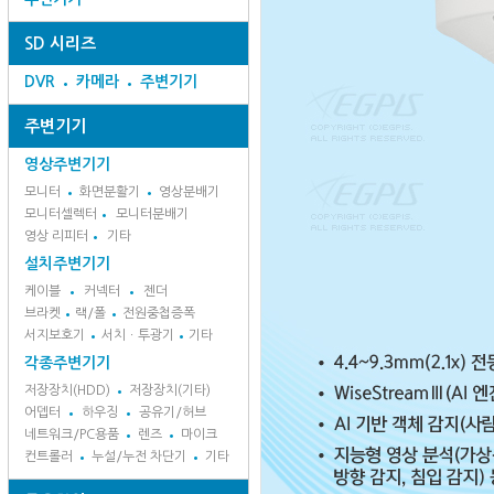
SD 시리즈
DVR
카메라
주변기기
주변기기
영상주변기기
모니터
화면분활기
영상분배기
모니터셀렉터
모니터분배기
영상 리피터
기타
설치주변기기
케이블
커넥터
젠더
브라켓
랙/폴
전원중첩증폭
서지보호기
서치ㆍ투광기
기타
각종주변기기
저장장치(HDD)
저장장치(기타)
어뎁터
하우징
공유기/허브
네트워크/PC용품
렌즈
마이크
컨트롤러
누설/누전 차단기
기타