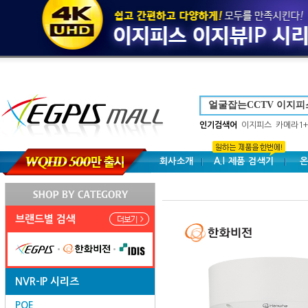
인기검색어
이지피스
카메라1+
회사소개
A.I 제품 검색기
온
브랜드별 검색
NVR-IP 시리즈
POE