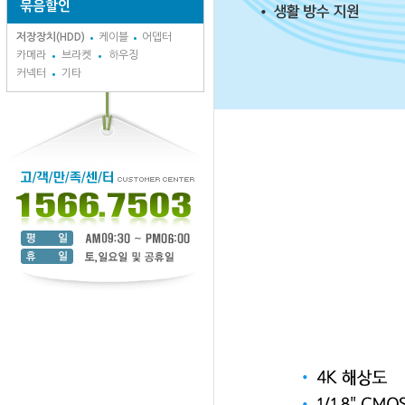
묶음할인
저장장치(HDD)
케이블
어뎁터
카메라
브라켓
하우징
커넥터
기타