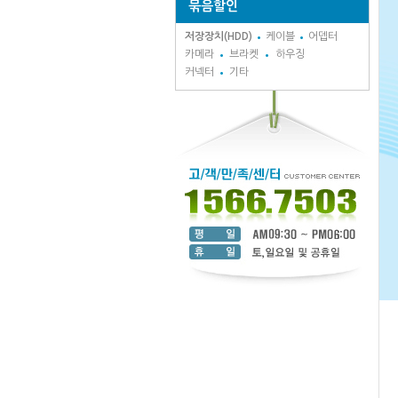
묶음할인
저장장치(HDD)
케이블
어뎁터
카메라
브라켓
하우징
커넥터
기타