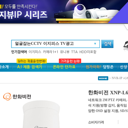
▼
인기검색어
이지피스
카메라1+1
유니뷰
TTA
HDD미포함
사소개
A.I 제품 검색기
온라인 단가표
원가이하!
덤핑존
신상
> NVR-IP 시
한화비전 XNP-L6
네트워크 2M PTZ 카메라, 4
석 지원(방향 감지, 움직임 
양한 OSD 설정 지원, SD/
소비자가격