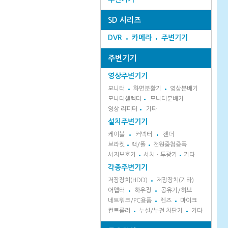
SD 시리즈
DVR
카메라
주변기기
주변기기
영상주변기기
모니터
화면분활기
영상분배기
모니터셀렉터
모니터분배기
영상 리피터
기타
설치주변기기
케이블
커넥터
젠더
브라켓
랙/폴
전원중첩증폭
서지보호기
서치ㆍ투광기
기타
각종주변기기
저장장치(HDD)
저장장치(기타)
어뎁터
하우징
공유기/허브
네트워크/PC용품
렌즈
마이크
컨트롤러
누설/누전 차단기
기타