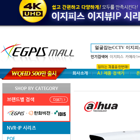
인기검색어
이지피스
카메라1+
회사소개
A.I 제품 검색기
온
브랜드별 검색
NVR-IP 시리즈
POE