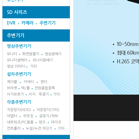
SD 시리즈
DVR
카메라
주변기기
주변기기
영상주변기기
모니터
화면분활기
영상분배기
모니터셀렉터
모니터분배기
영상 리피터
기타
설치주변기기
케이블
커넥터
젠더
브라켓
랙/폴
전원중첩증폭
서지보호기
서치ㆍ투광기
기타
각종주변기기
저장장치(HDD)
저장장치(기타)
어뎁터
하우징
공유기/허브
네트워크/PC용품
렌즈
마이크
컨트롤러
누설/누전 차단기
기타