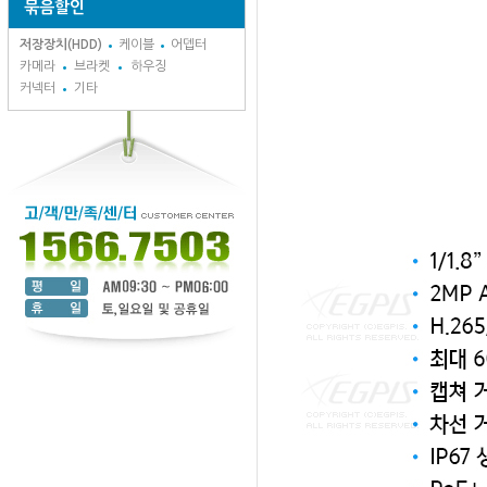
묶음할인
저장장치(HDD)
케이블
어뎁터
카메라
브라켓
하우징
커넥터
기타