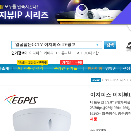
▼
인기검색어
이지피스
카메라1+1
유니뷰
TTA
HDD미포함
사소개
A.I 제품 검색기
온라인 단가표
원가이하!
덤핑존
신상
> NVR-IP 시리즈 > 
이지피스 이지뷰IP E
네트워크 1/2.8” 2메가픽
25/30fps@2M(1920×10
H.265+ 압축방식, 방수방진 
제품
소비자가격