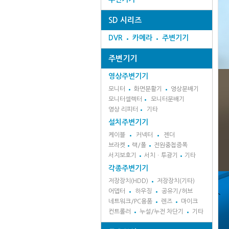
SD 시리즈
DVR
카메라
주변기기
주변기기
영상주변기기
모니터
화면분활기
영상분배기
모니터셀렉터
모니터분배기
영상 리피터
기타
설치주변기기
케이블
커넥터
젠더
브라켓
랙/폴
전원중첩증폭
서지보호기
서치ㆍ투광기
기타
각종주변기기
저장장치(HDD)
저장장치(기타)
어뎁터
하우징
공유기/허브
네트워크/PC용품
렌즈
마이크
컨트롤러
누설/누전 차단기
기타