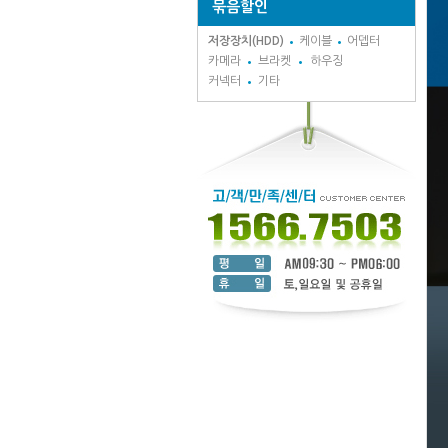
묶음할인
저장장치(HDD)
케이블
어뎁터
카메라
브라켓
하우징
커넥터
기타