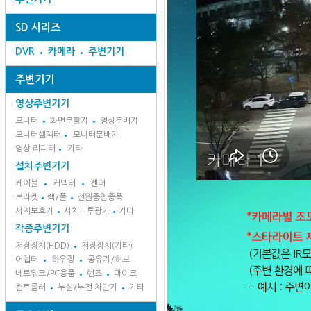
SD 시리즈
DVR
카메라
주변기기
주변기기
영상주변기기
모니터
화면분활기
영상분배기
모니터셀렉터
모니터분배기
영상 리피터
기타
설치주변기기
케이블
커넥터
젠더
브라켓
랙/폴
전원중첩증폭
서지보호기
서치ㆍ투광기
기타
각종주변기기
저장장치(HDD)
저장장치(기타)
어뎁터
하우징
공유기/허브
네트워크/PC용품
렌즈
마이크
컨트롤러
누설/누전 차단기
기타