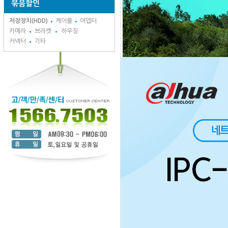
묶음할인
저장장치(HDD)
케이블
어뎁터
카메라
브라켓
하우징
커넥터
기타