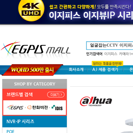
인기검색어
이지피스
카메라1+
회사소개
A.I 제품 검색기
온
브랜드별 검색
NVR-IP 시리즈
POE