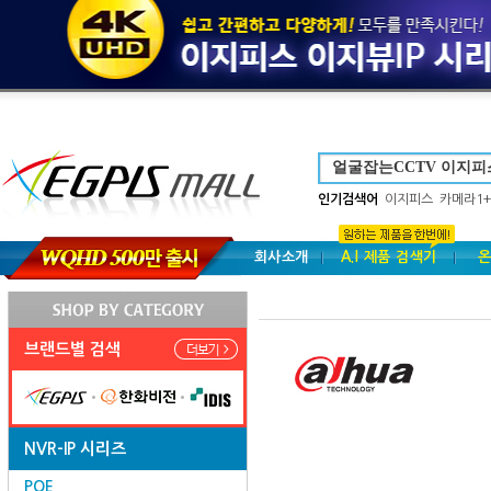
인기검색어
이지피스
카메라1+
회사소개
A.I 제품 검색기
온
브랜드별 검색
NVR-IP 시리즈
POE