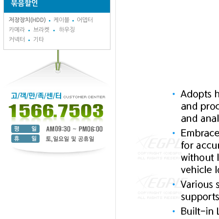
묶음할인
저장장치(HDD)
케이블
어뎁터
카메라
브라켓
하우징
커넥터
기타