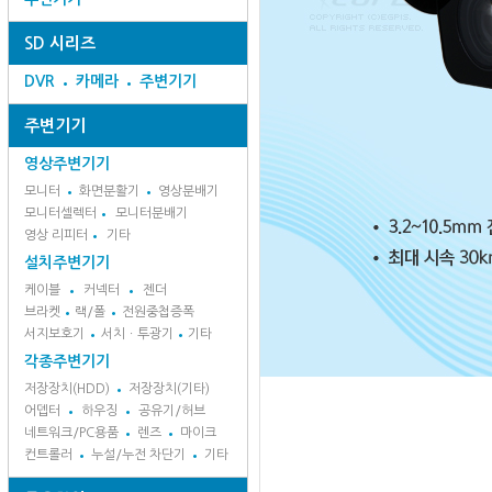
SD 시리즈
DVR
카메라
주변기기
주변기기
영상주변기기
모니터
화면분활기
영상분배기
모니터셀렉터
모니터분배기
영상 리피터
기타
설치주변기기
케이블
커넥터
젠더
브라켓
랙/폴
전원중첩증폭
서지보호기
서치ㆍ투광기
기타
각종주변기기
저장장치(HDD)
저장장치(기타)
어뎁터
하우징
공유기/허브
네트워크/PC용품
렌즈
마이크
컨트롤러
누설/누전 차단기
기타