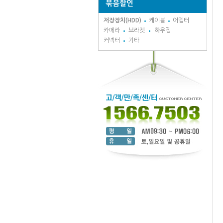
묶음할인
저장장치(HDD)
케이블
어뎁터
카메라
브라켓
하우징
커넥터
기타