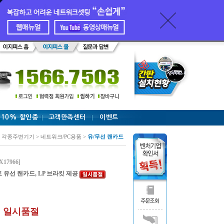
 10% 할인중
고객만족센터
이벤트
 각종주변기기 > 네트워크/PC용품 >
유/무선 랜카드
X17966]
비트 유선 랜카드, LP 브라킷 제공
일시품절