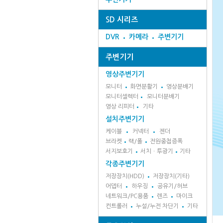
SD 시리즈
DVR
카메라
주변기기
주변기기
영상주변기기
모니터
화면분활기
영상분배기
모니터셀렉터
모니터분배기
영상 리피터
기타
설치주변기기
케이블
커넥터
젠더
브라켓
랙/폴
전원중첩증폭
서지보호기
서치ㆍ투광기
기타
각종주변기기
저장장치(HDD)
저장장치(기타)
어뎁터
하우징
공유기/허브
네트워크/PC용품
렌즈
마이크
컨트롤러
누설/누전 차단기
기타