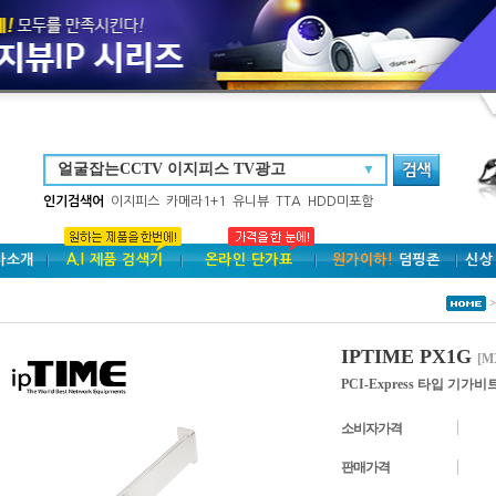
▼
인기검색어
이지피스
카메라1+1
유니뷰
TTA
HDD미포함
사소개
A.I 제품 검색기
온라인 단가표
원가이하!
덤핑존
신상
>
IPTIME PX1G
[M
PCI-Express 타입 기가
소비자가격
판매가격