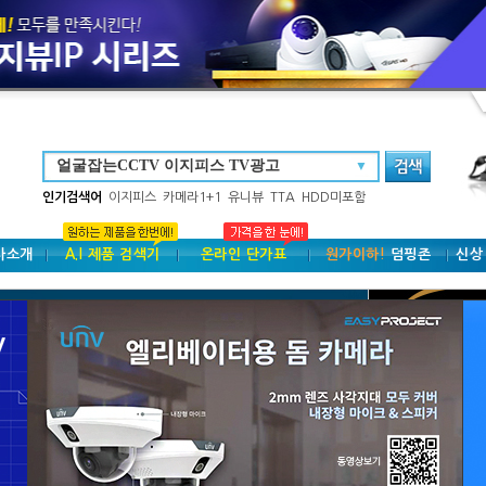
▼
인기검색어
이지피스
카메라1+1
유니뷰
TTA
HDD미포함
사소개
A.I 제품 검색기
온라인 단가표
원가이하!
덤핑존
신상