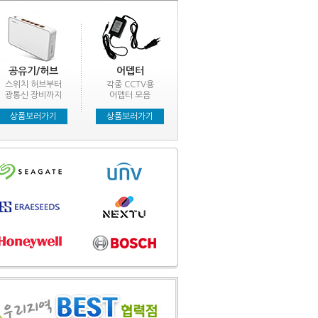
공유기/허브
어뎁터
스위치 허브부터
각종 CCTV용
광통신 장비까지
어뎁터 모음
상품보러가기
상품보러가기