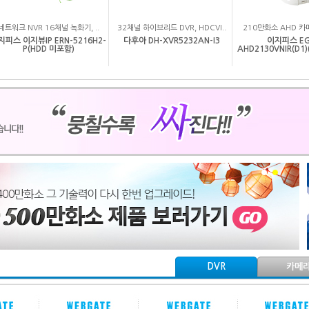
네트워크 NVR 16채널 녹화기, ..
32채널 하이브리드 DVR, HDCVI..
210만화소 AHD 카메라
지피스 이지뷰IP ERN-5216H2-
다후아 DH-XVR5232AN-I3
이지피스 EG
P(HDD 미포함)
AHD2130VNIR(D1)
DVR
카메