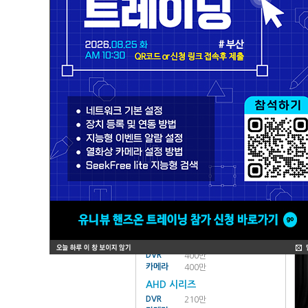
NVR
POE
카메라
130만
210만
300만
400만
500만
열화상
일반
NVR
일반
카메라
130만
210만
300만
500만
열화상
주변기기
All In One
DVR
카메라
WQHD/QHD/AHD 시리즈
WQHD 시리즈
DVR
500만 이상
카메라
500만 이상
QHD 시리즈
DVR
400만
카메라
400만
AHD 시리즈
DVR
210만