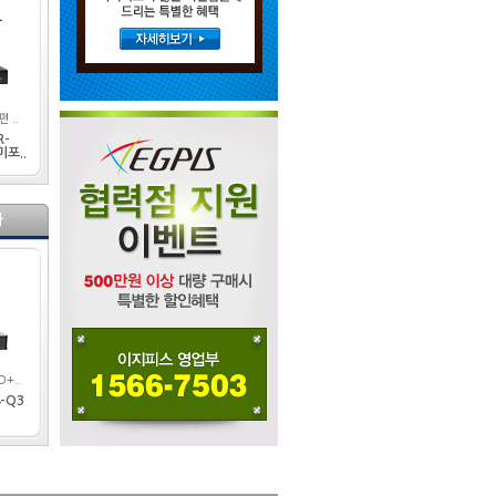
 ..
R-
미포..
라
+..
-Q3