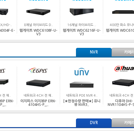
X/HD-..
8채널 하이브리드 D..
16채널 하이브리드 ..
400만 화소 유니버
304F-E-
웹게이트 WDC6108F-U-
웹게이트 WDC6216F-U-
웹게이트 WDC610
V3
V3
NVR
카메
 전 채..
네트워크 4CH 전 채..
네트워크 POE NVR 4..
네트워크 4CH 전 
P ERN-
이지피스 이지뷰IP ERN-
[★한정수량 판매★] 유니
다후아 DHI-
P_..
4104HS-P_..
뷰 NVR3..
NVR1104HS-P-
DVR
카메