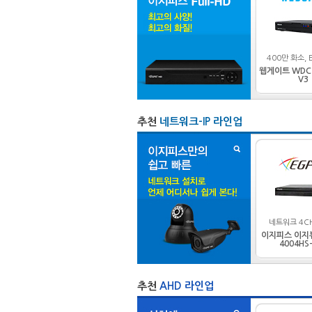
400만 화소, E
웹게이트 WDC4
V3
추천
네트워크-IP 라인업
네트워크 4CH
이지피스 이지뷰I
4004HS-
추천
AHD 라인업