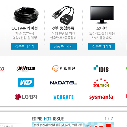
CCTV용 케이블
전원중첩증폭
모니터
각종 CCTV용
거리 연장을 위한
특수강화유리 채용
영상/전원 일체형
신호변조/증폭장비
5MS 응답속도
상품보러가기
상품보러가기
상품보러가기