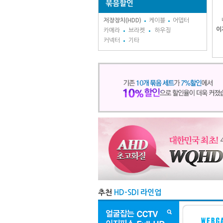
묶음할인
저장장치(HDD)
케이블
어뎁터
이
카메라
브라켓
하우징
커넥터
기타
추천
HD-SDI 라인업