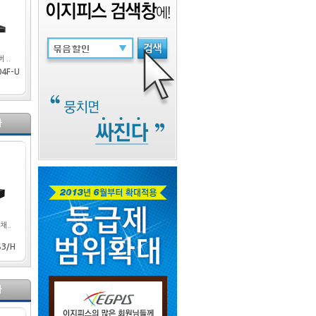
 ..
4F-U
라
채..
S3/H
라