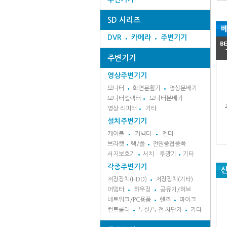
SD 시리즈
DVR
카메라
주변기기
주변기기
영상주변기기
모니터
화면분활기
영상분배기
모니터셀렉터
모니터분배기
영상 리피터
기타
설치주변기기
케이블
커넥터
젠더
브라켓
랙/폴
전원중첩증폭
서지보호기
서치ㆍ투광기
기타
각종주변기기
신
저장장치(HDD)
저장장치(기타)
어뎁터
하우징
공유기/허브
네트워크/PC용품
렌즈
마이크
컨트롤러
누설/누전 차단기
기타