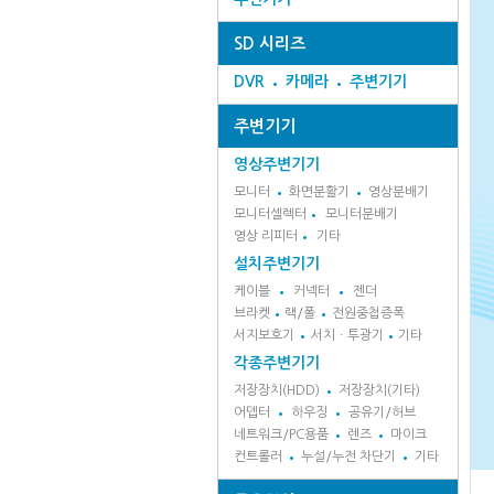
SD 시리즈
DVR
카메라
주변기기
주변기기
영상주변기기
모니터
화면분활기
영상분배기
모니터셀렉터
모니터분배기
영상 리피터
기타
설치주변기기
케이블
커넥터
젠더
브라켓
랙/폴
전원중첩증폭
서지보호기
서치ㆍ투광기
기타
각종주변기기
저장장치(HDD)
저장장치(기타)
어뎁터
하우징
공유기/허브
네트워크/PC용품
렌즈
마이크
컨트롤러
누설/누전 차단기
기타