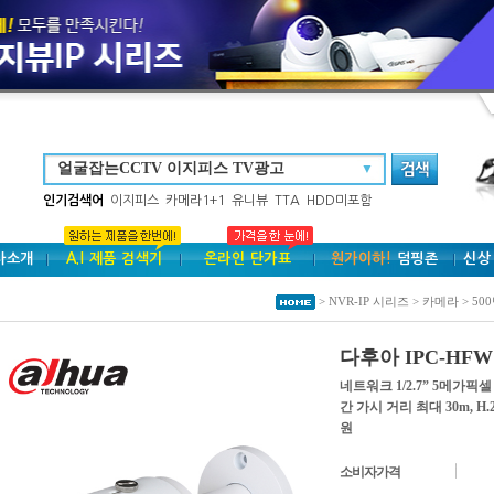
▼
인기검색어
이지피스
카메라1+1
유니뷰
TTA
HDD미포함
사소개
A.I 제품 검색기
온라인 단가표
원가이하!
덤핑존
신상
> NVR-IP 시리즈 > 카메라 > 5
다후아 IPC-HFW1
네트워크 1/2.7” 5메가픽셀
간 가시 거리 최대 30m, H.
원
소비자가격