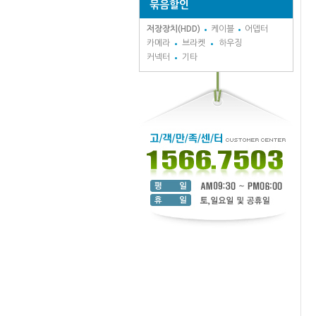
묶음할인
저장장치(HDD)
케이블
어뎁터
카메라
브라켓
하우징
커넥터
기타