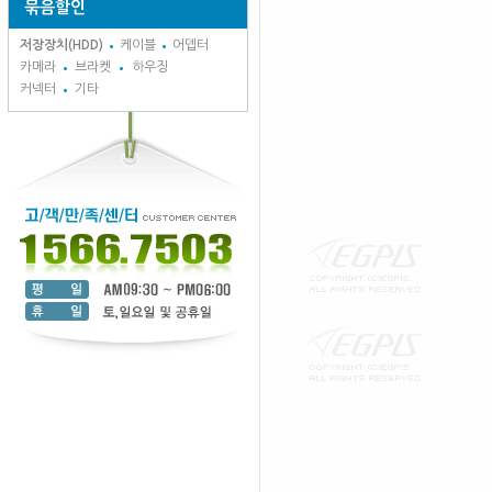
묶음할인
저장장치(HDD)
케이블
어뎁터
카메라
브라켓
하우징
커넥터
기타