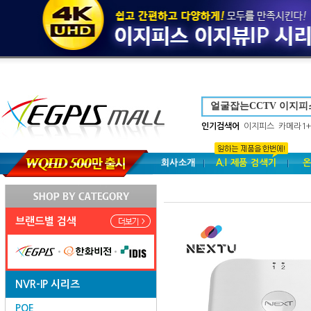
인기검색어
이지피스
카메라1+
회사소개
A.I 제품 검색기
온
브랜드별 검색
NVR-IP 시리즈
POE