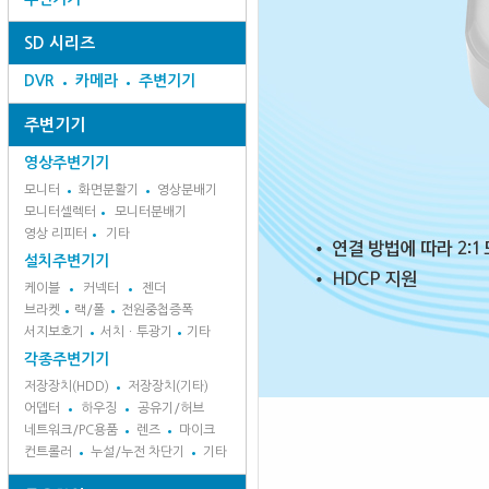
SD 시리즈
DVR
카메라
주변기기
주변기기
영상주변기기
모니터
화면분활기
영상분배기
모니터셀렉터
모니터분배기
영상 리피터
기타
설치주변기기
케이블
커넥터
젠더
브라켓
랙/폴
전원중첩증폭
서지보호기
서치ㆍ투광기
기타
각종주변기기
저장장치(HDD)
저장장치(기타)
어뎁터
하우징
공유기/허브
네트워크/PC용품
렌즈
마이크
컨트롤러
누설/누전 차단기
기타