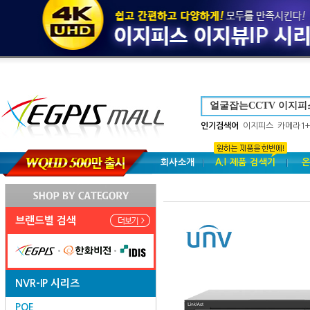
인기검색어
이지피스
카메라1+
회사소개
A.I 제품 검색기
온
브랜드별 검색
NVR-IP 시리즈
POE