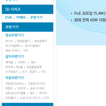
SD 시리즈
DVR
카메라
주변기기
주변기기
영상주변기기
모니터
화면분활기
영상분배기
모니터셀렉터
모니터분배기
영상 리피터
기타
설치주변기기
케이블
커넥터
젠더
브라켓
랙/폴
전원중첩증폭
서지보호기
서치ㆍ투광기
기타
각종주변기기
저장장치(HDD)
저장장치(기타)
어뎁터
하우징
공유기/허브
네트워크/PC용품
렌즈
마이크
컨트롤러
누설/누전 차단기
기타