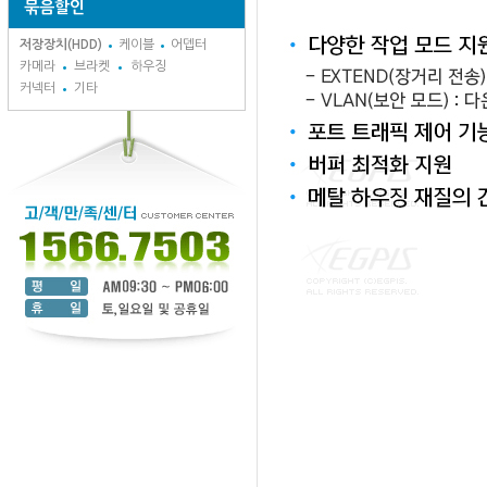
묶음할인
저장장치(HDD)
케이블
어뎁터
카메라
브라켓
하우징
커넥터
기타