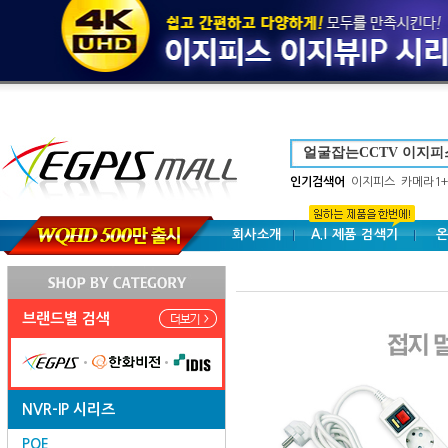
인기검색어
이지피스
카메라1+
회사소개
A.I 제품 검색기
온
브랜드별 검색
NVR-IP 시리즈
POE