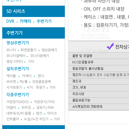
SD 시리즈
DVR
카메라
주변기기
주변기기
영상주변기기
모니터
화면분활기
영상분배기
모니터셀렉터
모니터분배기
영상 리피터
기타
설치주변기기
케이블
커넥터
젠더
브라켓
랙/폴
전원중첩증폭
서지보호기
서치ㆍ투광기
기타
각종주변기기
저장장치(HDD)
저장장치(기타)
어뎁터
하우징
공유기/허브
네트워크/PC용품
렌즈
마이크
컨트롤러
누설/누전 차단기
기타