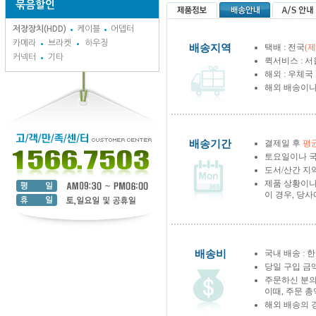
묶음할인
저장장치(HDD)
케이블
어뎁터
카메라
브라켓
하우징
배송지역
택배 : 전국
(
커넥터
기타
퀵서비스 : 서
해외 : 우체국
해외 배송이나
배송기간
결제일 후
평균
토요일이나 국
도서/산간 지역
제품 상황이나
이 경우, 당
배송비
국내 배송 : 한
당일 구입 금
주문하신 분의
이때, 주문 
해외 배송의 