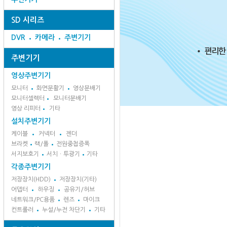
SD 시리즈
DVR
카메라
주변기기
주변기기
영상주변기기
모니터
화면분활기
영상분배기
모니터셀렉터
모니터분배기
영상 리피터
기타
설치주변기기
케이블
커넥터
젠더
브라켓
랙/폴
전원중첩증폭
서지보호기
서치ㆍ투광기
기타
각종주변기기
저장장치(HDD)
저장장치(기타)
어뎁터
하우징
공유기/허브
네트워크/PC용품
렌즈
마이크
컨트롤러
누설/누전 차단기
기타