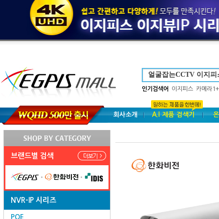
인기검색어
이지피스
카메라1+
회사소개
A.I 제품 검색기
온
브랜드별 검색
NVR-IP 시리즈
POE