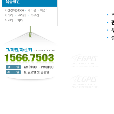
묶음할인
저장장치(HDD)
케이블
어뎁터
카메라
브라켓
하우징
커넥터
기타