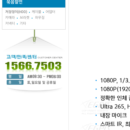
묶음할인
저장장치(HDD)
케이블
어뎁터
카메라
브라켓
하우징
커넥터
기타