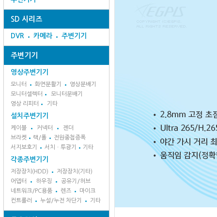
SD 시리즈
DVR
카메라
주변기기
주변기기
영상주변기기
모니터
화면분활기
영상분배기
모니터셀렉터
모니터분배기
영상 리피터
기타
설치주변기기
케이블
커넥터
젠더
브라켓
랙/폴
전원중첩증폭
서지보호기
서치ㆍ투광기
기타
각종주변기기
저장장치(HDD)
저장장치(기타)
어뎁터
하우징
공유기/허브
네트워크/PC용품
렌즈
마이크
컨트롤러
누설/누전 차단기
기타