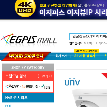
인기검색어
이지피스
카메라1+
회사소개
A.I 제품 검색기
온
브랜드별 검색
NVR-IP 시리즈
POE