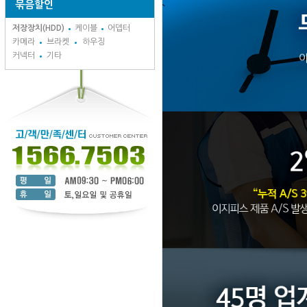
묶음할인
저장장치(HDD)
케이블
어뎁터
카메라
브라켓
하우징
커넥터
기타