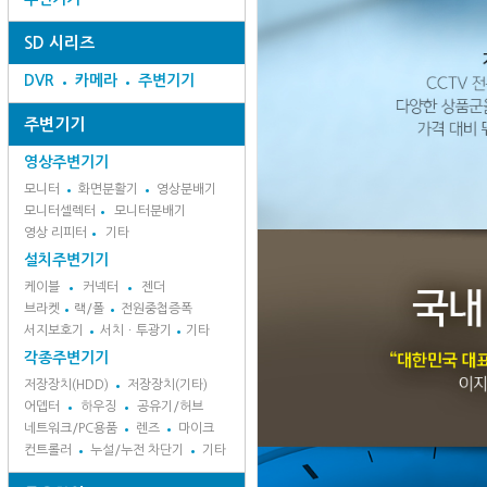
SD 시리즈
DVR
카메라
주변기기
주변기기
영상주변기기
모니터
화면분활기
영상분배기
모니터셀렉터
모니터분배기
영상 리피터
기타
설치주변기기
케이블
커넥터
젠더
브라켓
랙/폴
전원중첩증폭
서지보호기
서치ㆍ투광기
기타
각종주변기기
저장장치(HDD)
저장장치(기타)
어뎁터
하우징
공유기/허브
네트워크/PC용품
렌즈
마이크
컨트롤러
누설/누전 차단기
기타