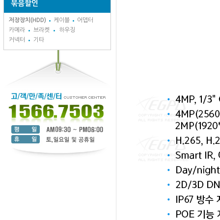
묶음할인
저장장치(HDD)
케이블
어뎁터
카메라
브라켓
하우징
커넥터
기타