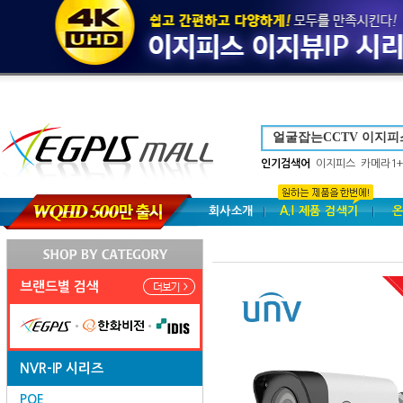
인기검색어
이지피스
카메라1+
회사소개
A.I 제품 검색기
온
브랜드별 검색
NVR-IP 시리즈
POE