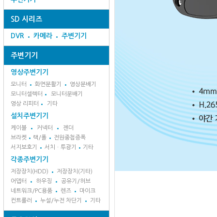
SD 시리즈
DVR
카메라
주변기기
주변기기
영상주변기기
모니터
화면분활기
영상분배기
모니터셀렉터
모니터분배기
영상 리피터
기타
설치주변기기
케이블
커넥터
젠더
브라켓
랙/폴
전원중첩증폭
서지보호기
서치ㆍ투광기
기타
각종주변기기
저장장치(HDD)
저장장치(기타)
어뎁터
하우징
공유기/허브
네트워크/PC용품
렌즈
마이크
컨트롤러
누설/누전 차단기
기타