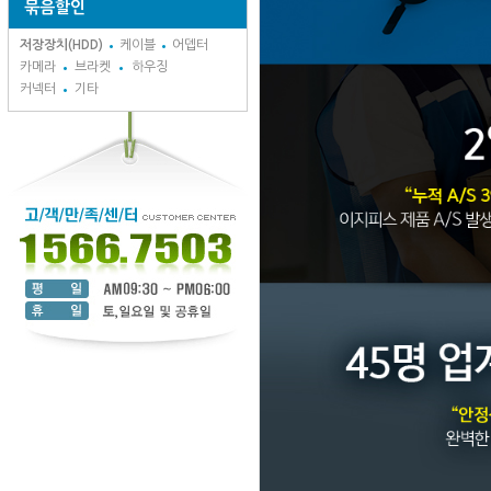
묶음할인
저장장치(HDD)
케이블
어뎁터
카메라
브라켓
하우징
커넥터
기타