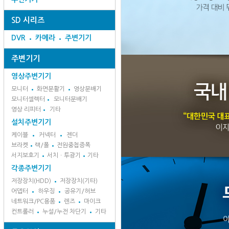
SD 시리즈
DVR
카메라
주변기기
주변기기
영상주변기기
모니터
화면분활기
영상분배기
모니터셀렉터
모니터분배기
영상 리피터
기타
설치주변기기
케이블
커넥터
젠더
브라켓
랙/폴
전원중첩증폭
서지보호기
서치ㆍ투광기
기타
각종주변기기
저장장치(HDD)
저장장치(기타)
어뎁터
하우징
공유기/허브
네트워크/PC용품
렌즈
마이크
컨트롤러
누설/누전 차단기
기타