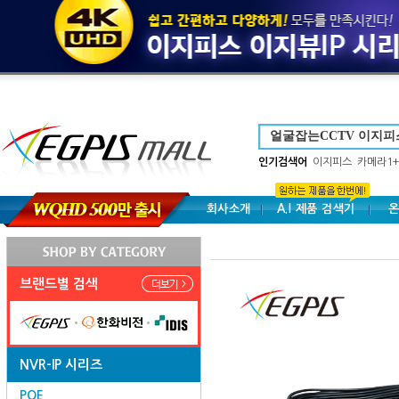
인기검색어
이지피스
카메라1+
회사소개
A.I 제품 검색기
온
브랜드별 검색
NVR-IP 시리즈
POE