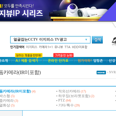
▼
인기검색어
이지피스
카메라1+1
유니뷰
TTA
HDD미포함
사소개
A.I 제품 검색기
온라인 단가표
원가이하!
덤핑존
신상
돔카메라(IR미포함)
NVR
>
돔카메라(IR미포함)
적외선카메라
(4)
(17)
박스형
하우징(브라켓포함)
(5)
(2)
PTZ
줌카메라
(64)
(3)
열화상
기타/특수
(5)
(29)