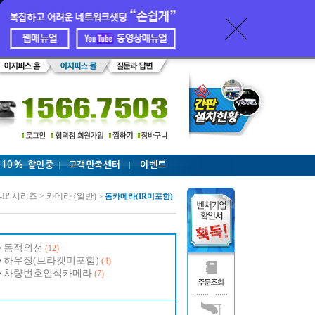
 10% 할인중
고객만족센터
이벤트
-IP 시리즈 > 카메라 (일반)
>
돔카메라(IR미포함)
돔적외선
(12)
하우징(브라켓미포함)
(4)
차량번호인식카메라
(7)