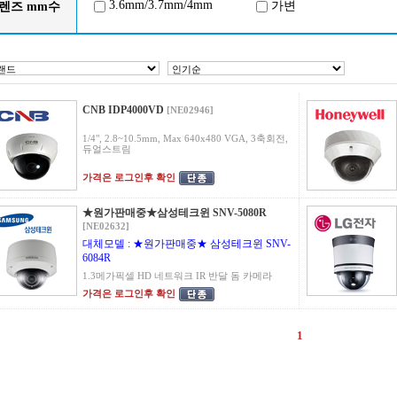
3.6mm/3.7mm/4mm
가변
렌즈 mm수
CNB IDP4000VD
[NE02946]
1/4", 2.8~10.5mm, Max 640x480 VGA, 3축회전,
듀얼스트림
가격은 로그인후 확인
★원가판매중★삼성테크윈 SNV-5080R
[NE02632]
대체모델 : ★원가판매중★ 삼성테크윈 SNV-
6084R
1.3메가픽셀 HD 네트워크 IR 반달 돔 카메라
가격은 로그인후 확인
1