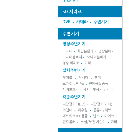
SD 시리즈
DVR
카메라
주변기기
주변기기
영상주변기기
모니터
화면분활기
영상분배기
모니터셀렉터
모니터분배기
영상 리피터
기타
설치주변기기
케이블
커넥터
젠더
브라켓
랙/폴
전원중첩증폭
서지보호기
서치ㆍ투광기
기타
각종주변기기
저장장치(HDD)
저장장치(기타)
어뎁터
하우징
공유기/허브
네트워크/PC용품
렌즈
마이크
컨트롤러
누설/누전 차단기
기타