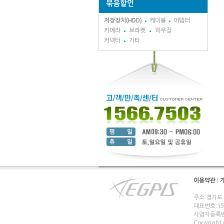
묶음할인
저장장치(HDD)
케이블
어뎁터
카메라
브라켓
하우징
커넥터
기타
이용약관
|
주소:경기도
대표번호:1566
사업자등록번호
Copyright (