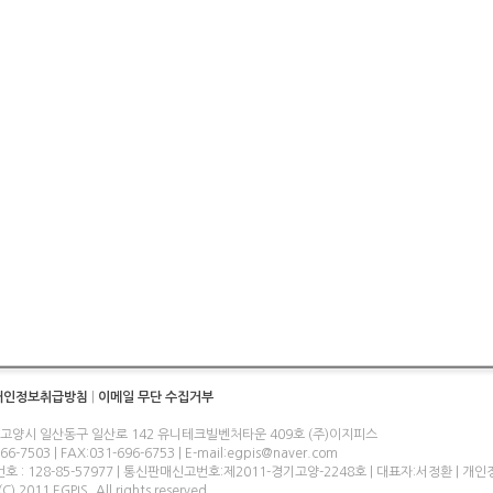
개인정보취급방침
|
이메일 무단 수집거부
 고양시 일산동구 일산로 142 유니테크빌벤처타운 409호 (주)이지피스
-7503 | FAX:031-696-6753 | E-mail:egpis@naver.com
 : 128-85-57977 | 통신판매신고번호:제2011-경기고양-2248호 | 대표자:서정환 | 
C) 2011 EGPIS. All rights reserved.