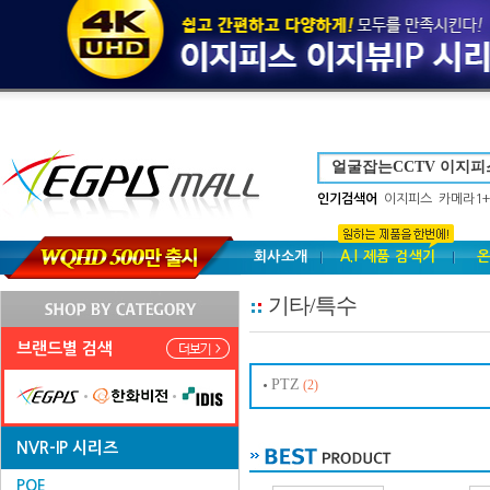
인기검색어
이지피스
카메라1+
회사소개
A.I 제품 검색기
온
기타/특수
브랜드별 검색
PTZ
(2)
NVR-IP 시리즈
POE