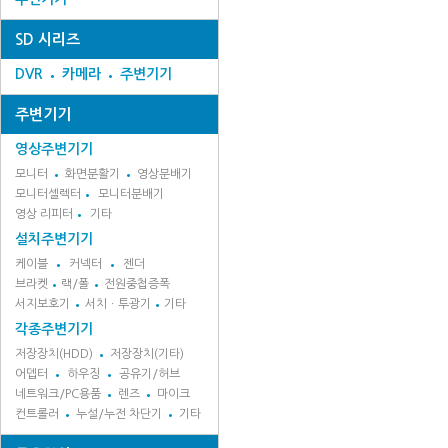
SD 시리즈
DVR
카메라
주변기기
주변기기
영상주변기기
모니터
화면분활기
영상분배기
모니터셀렉터
모니터분배기
영상 리피터
기타
설치주변기기
케이블
커넥터
젠더
브라켓
랙/폴
전원중첩증폭
서지보호기
서치ㆍ투광기
기타
각종주변기기
저장장치(HDD)
저장장치(기타)
어뎁터
하우징
공유기/허브
네트워크/PC용품
렌즈
마이크
컨트롤러
누설/누전 차단기
기타