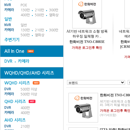
NVR
POE
카메라
130만
210만
300만
400만
500만
열화상
일반
NVR
일반
카메라
130만
210만
300만
AI기반 네트워크 소형 방폭
네트워크 
500만
열화상
하우징 일체형 카 ..
메라
주변기기
한화비전 TNO-C8083E
한화비전
[CRM
가격은 로그인후 확인
All In One
가격
DVR
카메라
WQHD/QHD/AHD 시리즈
WQHD 시리즈
DVR
500만 이상
카메라
500만 이상
한화비전 TNO-C80
QHD 시리즈
AI기반 네트워크 소
라. 5메가 픽셀 해상도 지
DVR
400만
가격은 로그인후 확
카메라
400만
(부가세포함)
AHD 시리즈
DVR
210만
[TTA 인증] 한화비전