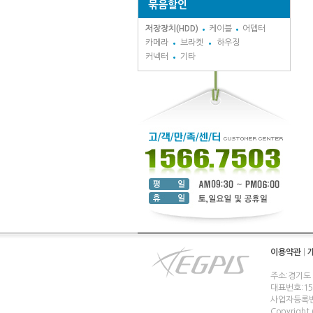
묶음할인
저장장치(HDD)
케이블
어뎁터
카메라
브라켓
하우징
커넥터
기타
이용약관
|
주소:경기도
대표번호:1566
사업자등록번호
Copyright (