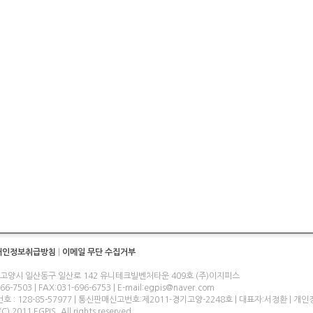
개인정보취급방침
|
이메일 무단 수집거부
 고양시 일산동구 일산로 142 유니테크빌벤처타운 409호 (주)이지피스
-7503 | FAX:031-696-6753 | E-mail:egpis@naver.com
 : 128-85-57977 | 통신판매신고번호:제2011-경기고양-2248호 | 대표자:서정환 | 
C) 2011 EGPIS. All rights reserved.