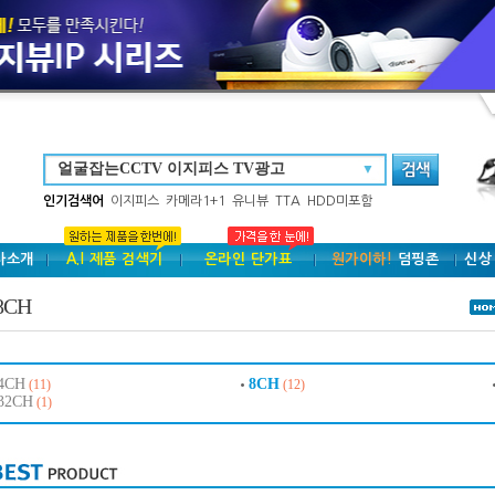
▼
인기검색어
이지피스
카메라1+1
유니뷰
TTA
HDD미포함
사소개
A.I 제품 검색기
온라인 단가표
원가이하!
덤핑존
신상
8CH
4CH
8CH
(11)
(12)
32CH
(1)