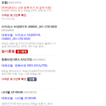
포함)
[NE23473]
[P2P(QR코드) 간편 등록/자가 AI 검색 지원]
WQHD 500만 화소 8채널 DVR, AHD & TVI..
가격은 로그인후 확인
(부가세포함)
이지피스 WQHDVR-5008HS_265+2TB HDD
[NE16894]
대체모델 : 이지피스 WQHDVR-
5108HS_265+2TB HDD
500만 AHD 및 TVI/CVI/IP/SD 카메라 출력이 가
능한 하이브리드 DVR, 5M 기준 최대 ..
일시품절
한화비전 HRX-835(3TB)
[NE19065]
대체모델 : 한화비전 HRX-835A(3TB)
8채널 펜타브리드 녹화기(AHD/TVI/CVI/SD/IP),
최대 8M 지원 가능, 기존 8채널+IP ..
가격은 로그인후 확인
나다텔 AP-0816R
[NE18079]
대체모델 : 나다텔 AT-0816R
AHD/TVI/SD 하이브리드 8채널 녹화기, 최대