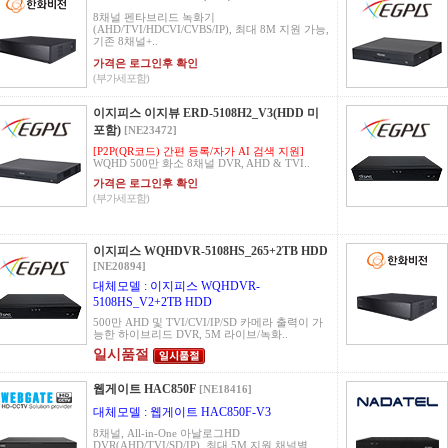
8채널 펜타브리드 녹화기
(AHD/TVI/HDCVI/CVBS/IP), 최대 8M 지원 가능,
기존 8채널+..
가격은 로그인후 확인
(부가세포함)
이지피스 이지뷰 ERD-5108H2_V3(HDD 미
포함)
[NE23472]
[P2P(QR코드) 간편 등록/자가 AI 검색 지원]
WQHD 500만 화소 8채널 DVR, AHD & TVI..
가격은 로그인후 확인
(부가세포함)
이지피스 WQHDVR-5108HS_265+2TB HDD
[NE20894]
대체모델 : 이지피스 WQHDVR-
5108HS_V2+2TB HDD
500만 AHD 및 TVI/CVI/IP/SD 카메라 출력이 가
능한 하이브리드 DVR, 5M 라이브/녹화..
일시품절
웹게이트 HAC850F
[NE18416]
대체모델 : 웹게이트 HAC850F-V3
8채널, All-in-One 아날로그HD
DVR(AHD/TVI/SD/IP), 최대 5M 지원 채널별