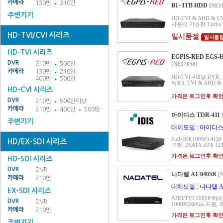
카메라
130만
210만
B1+1TB HDD
[NE1
주변기기
HD-TVI & AHD & C
사용이 가능한 Turbo 3.
HD-TVI/CVI 시리즈
일시품절
HD-TVI 시리즈
EGPIS-RED EGS-
DVR
210만
500만
[NE17058]
카메라
130만
210만
HD-TVI 4채널 DVR, 
400만
500만
녹화), TVI & AHD &
HD-CVI 시리즈
가격은 로그인후 확
DVR
210만
500만이상
카메라
210만
400만
500만
아이디스 TDR-411
주변기기
대체모델 : 아이디스 
Full-HD(1080P) 4CH
HD/EX-SDI 시리즈
구현, 2SATA 최대 12
가격은 로그인후 확
HD-SDI 시리즈
DVR
DVR
나다텔 AT-0405R
[
카메라
210만
대체모델 : 나다텔 AP
EX-SDI 시리즈
AHD/TVI 1080P 
DVR
DVR
1080P@60fps 지원, 
카메라
210만
가격은 로그인후 확
주변기기