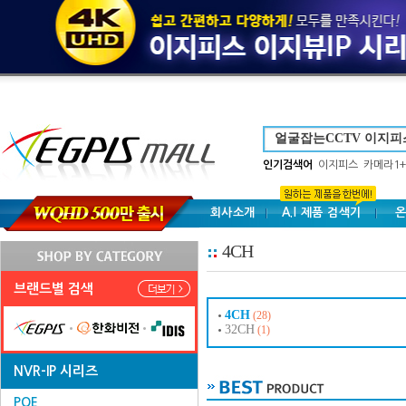
인기검색어
이지피스
카메라1+
회사소개
A.I 제품 검색기
온
4CH
브랜드별 검색
4CH
(28)
32CH
(1)
NVR-IP 시리즈
POE