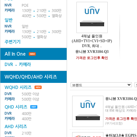
NVR
POE
카메라
130만
210만
300만
400만
500만
열화상
일반
NVR
일반
카메라
130만
210만
300만
4채널 올인원
500만
열화상
(AHD+TVI+CVI+SD+IP)
주변기기
DVR, 최대 ..
유니뷰 XVR3104-Q3
All In One
가격은 로그인후 확인
DVR
카메라
WQHD/QHD/AHD 시리즈
WQHD 시리즈
DVR
500만 이상
유니뷰 XVR3104-Q
카메라
500만 이상
QHD 시리즈
4채널 올인원 (AHD+TV
대 8M 해상도 카메라 인
DVR
400만
카메라
가격은 로그인후 확
400만
(부가세포함)
AHD 시리즈
DVR
210만
★터보3.0★ EGPIS-