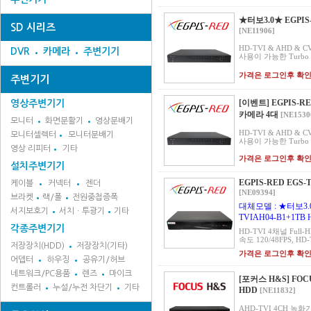
★터보3.0★ EGPIS-
SD 시리즈
[NE11906]
HD-TVI & AHD & C
DVR
카메라
주변기기
사용이 가능한 Turbo 3
가격은 로그인후 확
주변기기
[이벤트] EGPIS-RE
영상주변기기
카메라 4대
[NE1530
모니터
화면분활기
영상분배기
HD-TVI & AHD & C
모니터셀렉터
모니터분배기
사용이 가능한 Turbo 3
영상 리피터
기타
가격은 로그인후 확
설치주변기기
EGPIS-RED EGS-
케이블
커넥터
젠더
[NE09394]
브라켓
랙/폴
전원중첩증폭
대체모델 : ★터보3.0★
서지보호기
서치ㆍ투광기
기타
TVIAH04-B1+1TB
각종주변기기
HD-TVI 4채널 Full
속도 120/48FPS, HD-T
저장장치(HDD)
저장장치(기타)
가격은 로그인후 확
어뎁터
하우징
공유기/허브
네트워크/PC용품
렌즈
마이크
[포커스 H&S] FOCU
컨트롤러
누설/누전 차단기
기타
HDD
[NE11832]
AHD-TVI 4CH 녹화기