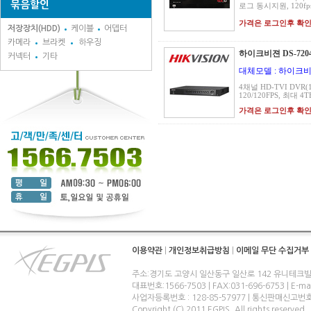
묶음할인
로그 동시지원, 120fps @
가격은 로그인후 확
저장장치(HDD)
케이블
어뎁터
카메라
브라켓
하우징
하이크비젼 DS-7204
커넥터
기타
대체모델 : 하이크비젼 
4채널 HD-TVI DVR(
120/120FPS, 최대 4
가격은 로그인후 확
이용약관
|
개인정보취급방침
|
이메일 무단 수집거부
주소:경기도 고양시 일산동구 일산로 142 유니테크빌
대표번호:1566-7503 | FAX:031-696-6753 | E-ma
사업자등록번호 : 128-85-57977 | 통신판매신고번
Copyright (C) 2011 EGPIS. All rights reserved.